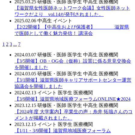
2025.03.25
研修医・医師
医学生
中高生
医療機関
【滋賀県女性医師ネットワーク会議】女性医師ネット
ワークだより vol.14が発刊されました。
2025.02.06
中高生
イベント
【2/22開催】【中高生および保護者】 滋賀県
で医師として働く魅力発信！ 講演会
1
2
3
...
7
2024.03.07
研修医・医師
医学生
中高生
医療機関
【3/5開催】OB・OG会（仮称）設置に係る意見交換会
を開催しました
2024.03.05
研修医・医師
医学生
中高生
医療機関
【3/1開催】滋賀県医師キャリアサポートセンター運営
協議会を開催しました
2024.02.13
イベント
医学生
医療機関
【3/9開催】滋賀県地域医療フォーラムONLINE★2024
2023.12.15
研修医・医師
医学生
中高生
医療機関
【2024年度 大学案内】卒業生の声：糸井 拓哉さんのコ
メントが掲載されました。
2023.12.15
イベント
医学生
医療機関
【1/11・3/9開催】滋賀県地域医療フォーラム