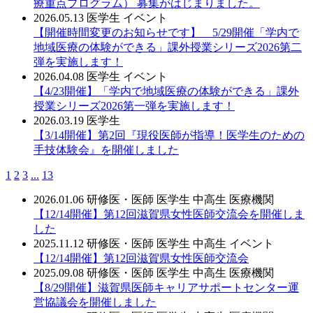
療重点プログラム） 募集がはじまりました。
2026.05.13
医学生
イベント
【開催時間変更のお知らせです】 5/29開催「学内で
地域医療の体験ができる」課外授業シリーズ2026第二
弾を実施します！
2026.04.08
医学生
イベント
【4/23開催】「学内で地域医療の体験ができる」課外
授業シリーズ2026第一弾を実施します！
2026.03.19
医学生
【3/14開催】第2回『現役医師が指導！医学生のための
手技体験会』を開催しました
1
2
3
...
13
2026.01.06
研修医・医師
医学生
中高生
医療機関
【12/14開催】第12回滋賀県女性医師交流会を開催しま
した
2025.11.12
研修医・医師
医学生
中高生
イベント
【12/14開催】第12回滋賀県女性医師交流会
2025.09.08
研修医・医師
医学生
中高生
医療機関
【8/29開催】滋賀県医師キャリアサポートセンター運
営協議会を開催しました