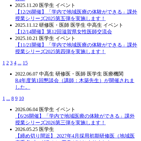
2025.11.20
医学生
イベント
【12/26開催】「学内で地域医療の体験ができる」課外
授業シリーズ2025第五弾を実施します！
2025.11.12
研修医・医師
医学生
中高生
イベント
【12/14開催】第12回滋賀県女性医師交流会
2025.10.21
医学生
イベント
【11/21開催】「学内で地域医療の体験ができる」課外
授業シリーズ2025第四弾を実施します！
1
2
3
4
...
15
2022.06.07
中高生
研修医・医師
医学生
医療機関
R4年度第1回懇談会（講師：木築先生）が開催されま
した。
1
...
8
9
10
2026.06.04
医学生
イベント
【6/26開催】「学内で地域医療の体験ができる」課外
授業シリーズ2026第三弾を実施します！
2026.05.25
医学生
【締め切り間近】 2027年4月採用初期研修医（地域医