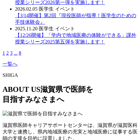
授業シリーズ2026第一弾を実施します！
2026.02.05
医学生
イベント
【3/14開催】第2回『現役医師が指導！医学生のための
手技体験会』
2025.11.20
医学生
イベント
【12/26開催】「学内で地域医療の体験ができる」課外
授業シリーズ2025第五弾を実施します！
1
2
3
...
8
一覧へ
SHIGA
ABOUT US
滋賀県で医師を
目指すみなさまへ
滋賀県医師キャリアサポートセンターは、滋賀県が滋賀医科
大学と連携し、県内地域医療の充実と地域医療に従事する医
師の支援を目的に設置しました。