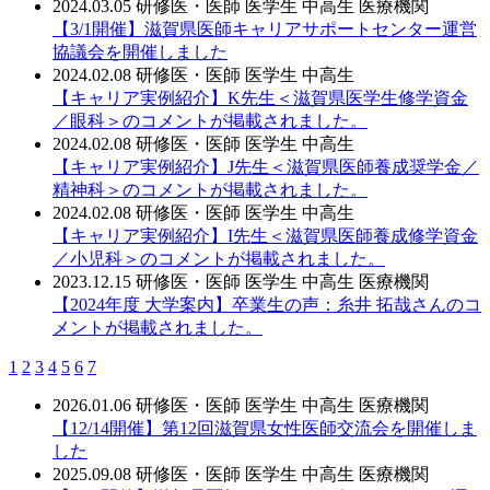
2024.03.05
研修医・医師
医学生
中高生
医療機関
【3/1開催】滋賀県医師キャリアサポートセンター運営
協議会を開催しました
2024.02.08
研修医・医師
医学生
中高生
【キャリア実例紹介】K先生＜滋賀県医学生修学資金
／眼科＞のコメントが掲載されました。
2024.02.08
研修医・医師
医学生
中高生
【キャリア実例紹介】J先生＜滋賀県医師養成奨学金／
精神科＞のコメントが掲載されました。
2024.02.08
研修医・医師
医学生
中高生
【キャリア実例紹介】I先生＜滋賀県医師養成修学資金
／小児科＞のコメントが掲載されました。
2023.12.15
研修医・医師
医学生
中高生
医療機関
【2024年度 大学案内】卒業生の声：糸井 拓哉さんのコ
メントが掲載されました。
1
2
3
4
5
6
7
2026.01.06
研修医・医師
医学生
中高生
医療機関
【12/14開催】第12回滋賀県女性医師交流会を開催しま
した
2025.09.08
研修医・医師
医学生
中高生
医療機関