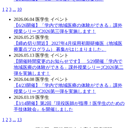
1
2
3
...
10
2026.06.04
医学生
イベント
【6/26開催】「学内で地域医療の体験ができる」課外
授業シリーズ2026第三弾を実施します！
2026.05.25
医学生
【締め切り間近】 2027年4月採用初期研修医（地域医
療重点プログラム） 募集がはじまりました。
2026.05.13
医学生
イベント
【開催時間変更のお知らせです】 5/29開催「学内で
地域医療の体験ができる」課外授業シリーズ2026第二
弾を実施します！
2026.04.08
医学生
イベント
【4/23開催】「学内で地域医療の体験ができる」課外
授業シリーズ2026第一弾を実施します！
2026.03.19
医学生
【3/14開催】第2回『現役医師が指導！医学生のための
手技体験会』を開催しました
1
2
3
...
13