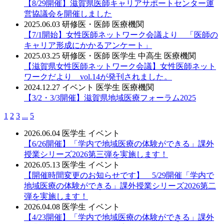
【8/29開催】滋賀県医師キャリアサポートセンター運
営協議会を開催しました
2025.06.03
研修医・医師
医療機関
【7/1開始】女性医師ネットワーク会議より 「医師の
キャリア形成にかかるアンケート」
2025.03.25
研修医・医師
医学生
中高生
医療機関
【滋賀県女性医師ネットワーク会議】女性医師ネット
ワークだより vol.14が発刊されました。
2024.12.27
イベント
医学生
医療機関
【3/2・3/3開催】滋賀県地域医療フォーラム2025
1
2
3
...
5
2026.06.04
医学生
イベント
【6/26開催】「学内で地域医療の体験ができる」課外
授業シリーズ2026第三弾を実施します！
2026.05.13
医学生
イベント
【開催時間変更のお知らせです】 5/29開催「学内で
地域医療の体験ができる」課外授業シリーズ2026第二
弾を実施します！
2026.04.08
医学生
イベント
【4/23開催】「学内で地域医療の体験ができる」課外