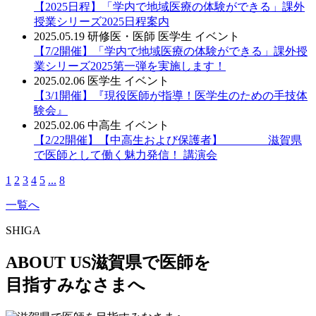
【2025日程】「学内で地域医療の体験ができる」課外
授業シリーズ2025日程案内
2025.05.19
研修医・医師
医学生
イベント
【7/2開催】「学内で地域医療の体験ができる」課外授
業シリーズ2025第一弾を実施します！
2025.02.06
医学生
イベント
【3/1開催】『現役医師が指導！医学生のための手技体
験会』
2025.02.06
中高生
イベント
【2/22開催】【中高生および保護者】 滋賀県
で医師として働く魅力発信！ 講演会
1
2
3
4
5
...
8
一覧へ
SHIGA
ABOUT US
滋賀県で医師を
目指すみなさまへ