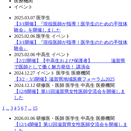
医療機関
イベント
2025.03.07
医学生
【3/1開催】『現役医師が指導！医学生のための手技体
験会』を開催しました
2025.02.06
医学生
イベント
【3/1開催】『現役医師が指導！医学生のための手技体
験会』
2025.02.06
中高生
イベント
【2/22開催】【中高生および保護者】 滋賀県
で医師として働く魅力発信！ 講演会
2024.12.27
イベント
医学生
医療機関
【3/2・3/3開催】滋賀県地域医療フォーラム2025
2024.12.12
研修医・医師
医学生
中高生
医療機関
【12/8開催】第11回滋賀県女性医師交流会を開催しま
した
1
...
3
4
5
6
7
...
15
2026.01.06
研修医・医師
医学生
中高生
医療機関
【12/14開催】第12回滋賀県女性医師交流会を開催しま
した