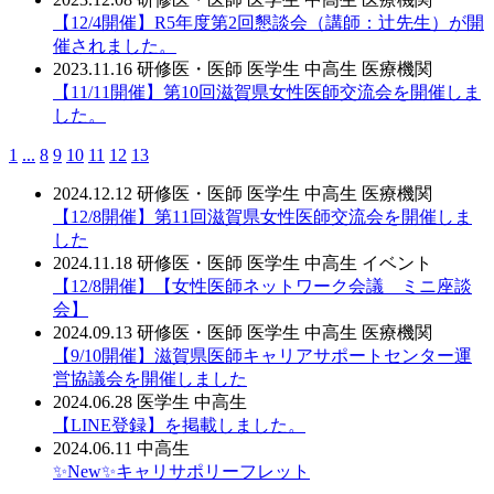
【12/4開催】R5年度第2回懇談会（講師：辻先生）が開
催されました。
2023.11.16
研修医・医師
医学生
中高生
医療機関
【11/11開催】第10回滋賀県女性医師交流会を開催しま
した。
1
...
8
9
10
11
12
13
2024.12.12
研修医・医師
医学生
中高生
医療機関
【12/8開催】第11回滋賀県女性医師交流会を開催しま
した
2024.11.18
研修医・医師
医学生
中高生
イベント
【12/8開催】【女性医師ネットワーク会議 ミニ座談
会】
2024.09.13
研修医・医師
医学生
中高生
医療機関
【9/10開催】滋賀県医師キャリアサポートセンター運
営協議会を開催しました
2024.06.28
医学生
中高生
【LINE登録】を掲載しました。
2024.06.11
中高生
✨New✨キャリサポリーフレット