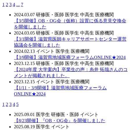
1
2
3
4
...
7
2024.03.07
研修医・医師
医学生
中高生
医療機関
【3/5開催】OB・OG会（仮称）設置に係る意見交換会
を開催しました
2024.03.05
研修医・医師
医学生
中高生
医療機関
【3/1開催】滋賀県医師キャリアサポートセンター運営
協議会を開催しました
2024.02.13
イベント
医学生
医療機関
【3/9開催】滋賀県地域医療フォーラムONLINE★2024
2023.12.15
研修医・医師
医学生
中高生
医療機関
【2024年度 大学案内】卒業生の声：糸井 拓哉さんのコ
メントが掲載されました。
2023.12.15
イベント
医学生
医療機関
【1/11・3/9開催】滋賀県地域医療フォーラム
ONLINE★2024
1
2
3
4
5
2025.09.01
医学生
研修医・医師
イベント
【8/23開催】『OB・OG会』を開催しました
2025.08.19
医学生
イベント