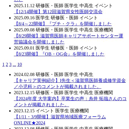
2025.11.12
研修医・医師
医学生
中高生
イベント
【12/14開催】第12回滋賀県女性医師交流会
2025.09.16
医学生
研修医・医師
イベント
【8/4～22開催】『プチ・クラ』を開催しました
2025.09.08
研修医・医師
医学生
中高生
医療機関
【8/29開催】滋賀県医師キャリアサポートセンター運
営協議会を開催しました
2025.09.01
医学生
研修医・医師
イベント
【8/23開催】『OB・OG会』を開催しました
1
2
3
...
10
2024.02.08
研修医・医師
医学生
中高生
【キャリア実例紹介】I先生＜滋賀県医師養成修学資金
／小児科＞のコメントが掲載されました。
2023.12.15
研修医・医師
医学生
中高生
医療機関
【2024年度 大学案内】卒業生の声：糸井 拓哉さんのコ
メントが掲載されました。
2023.12.15
イベント
医学生
医療機関
【1/11・3/9開催】滋賀県地域医療フォーラム
ONLINE★2024
2023.12.08
研修医・医師
医学生
中高生
医療機関