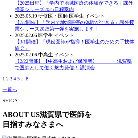
【2025日程】「学内で地域医療の体験ができる」課外
授業シリーズ2025日程案内
2025.05.19
研修医・医師
医学生
イベント
【7/2開催】「学内で地域医療の体験ができる」課外授
業シリーズ2025第一弾を実施します！
2025.02.06
医学生
イベント
【3/1開催】『現役医師が指導！医学生のための手技体
験会』
2025.02.06
中高生
イベント
【2/22開催】【中高生および保護者】 滋賀県
で医師として働く魅力発信！ 講演会
1
2
3
4
5
...
8
一覧へ
SHIGA
ABOUT US
滋賀県で医師を
目指すみなさまへ