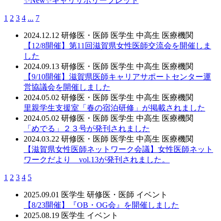
✨New✨キャリサポリーフレット
1
2
3
4
...
7
2024.12.12
研修医・医師
医学生
中高生
医療機関
【12/8開催】第11回滋賀県女性医師交流会を開催しま
した
2024.09.13
研修医・医師
医学生
中高生
医療機関
【9/10開催】滋賀県医師キャリアサポートセンター運
営協議会を開催しました
2024.05.02
研修医・医師
医学生
中高生
医療機関
里親学生支援室「春の宿泊研修」が掲載されました
2024.05.02
研修医・医師
医学生
中高生
医療機関
「めでる」２３号が発刊されました
2024.03.22
研修医・医師
医学生
中高生
医療機関
【滋賀県女性医師ネットワーク会議】女性医師ネット
ワークだより vol.13が発刊されました。
1
2
3
4
5
2025.09.01
医学生
研修医・医師
イベント
【8/23開催】『OB・OG会』を開催しました
2025.08.19
医学生
イベント