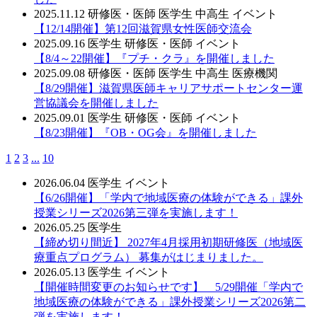
2025.11.12
研修医・医師
医学生
中高生
イベント
【12/14開催】第12回滋賀県女性医師交流会
2025.09.16
医学生
研修医・医師
イベント
【8/4～22開催】『プチ・クラ』を開催しました
2025.09.08
研修医・医師
医学生
中高生
医療機関
【8/29開催】滋賀県医師キャリアサポートセンター運
営協議会を開催しました
2025.09.01
医学生
研修医・医師
イベント
【8/23開催】『OB・OG会』を開催しました
1
2
3
...
10
2026.06.04
医学生
イベント
【6/26開催】「学内で地域医療の体験ができる」課外
授業シリーズ2026第三弾を実施します！
2026.05.25
医学生
【締め切り間近】 2027年4月採用初期研修医（地域医
療重点プログラム） 募集がはじまりました。
2026.05.13
医学生
イベント
【開催時間変更のお知らせです】 5/29開催「学内で
地域医療の体験ができる」課外授業シリーズ2026第二
弾を実施します！