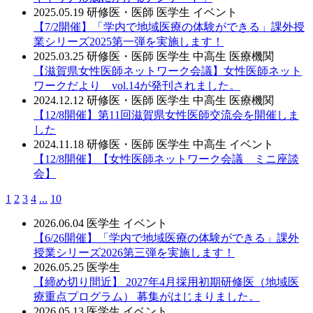
2025.05.19
研修医・医師
医学生
イベント
【7/2開催】「学内で地域医療の体験ができる」課外授
業シリーズ2025第一弾を実施します！
2025.03.25
研修医・医師
医学生
中高生
医療機関
【滋賀県女性医師ネットワーク会議】女性医師ネット
ワークだより vol.14が発刊されました。
2024.12.12
研修医・医師
医学生
中高生
医療機関
【12/8開催】第11回滋賀県女性医師交流会を開催しま
した
2024.11.18
研修医・医師
医学生
中高生
イベント
【12/8開催】【女性医師ネットワーク会議 ミニ座談
会】
1
2
3
4
...
10
2026.06.04
医学生
イベント
【6/26開催】「学内で地域医療の体験ができる」課外
授業シリーズ2026第三弾を実施します！
2026.05.25
医学生
【締め切り間近】 2027年4月採用初期研修医（地域医
療重点プログラム） 募集がはじまりました。
2026.05.13
医学生
イベント