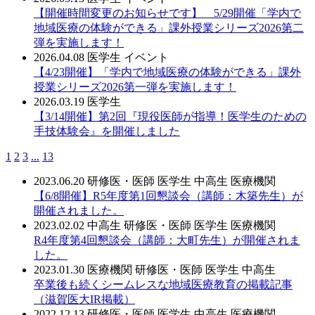
【開催時間変更のお知らせです】 5/29開催「学内で
地域医療の体験ができる」課外授業シリーズ2026第二
弾を実施します！
2026.04.08
医学生
イベント
【4/23開催】「学内で地域医療の体験ができる」課外
授業シリーズ2026第一弾を実施します！
2026.03.19
医学生
【3/14開催】第2回『現役医師が指導！医学生のための
手技体験会』を開催しました
1
2
3
...
13
2023.06.20
研修医・医師
医学生
中高生
医療機関
【6/8開催】R5年度第1回懇談会（講師：木築先生）が
開催されました。
2023.02.02
中高生
研修医・医師
医学生
医療機関
R4年度第4回懇談会（講師：大町先生）が開催されま
した。
2023.01.30
医療機関
研修医・医師
医学生
中高生
卒業後も続くシームレスな地域医療教育の掲載記事
（滋賀医大IR掲載）
2022.12.13
研修医・医師
医学生
中高生
医療機関