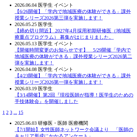
2026.06.04
医学生
イベント
【6/26開催】「学内で地域医療の体験ができる」課外
授業シリーズ2026第三弾を実施します！
2026.05.25
医学生
【締め切り間近】 2027年4月採用初期研修医（地域医
療重点プログラム） 募集がはじまりました。
2026.05.13
医学生
イベント
【開催時間変更のお知らせです】 5/29開催「学内で
地域医療の体験ができる」課外授業シリーズ2026第二
弾を実施します！
2026.04.08
医学生
イベント
【4/23開催】「学内で地域医療の体験ができる」課外
授業シリーズ2026第一弾を実施します！
2026.03.19
医学生
【3/14開催】第2回『現役医師が指導！医学生のための
手技体験会』を開催しました
1
2
3
...
15
2025.06.03
研修医・医師
医療機関
【7/1開始】女性医師ネットワーク会議より 「医師の
キャリア形成にかかるアンケート」