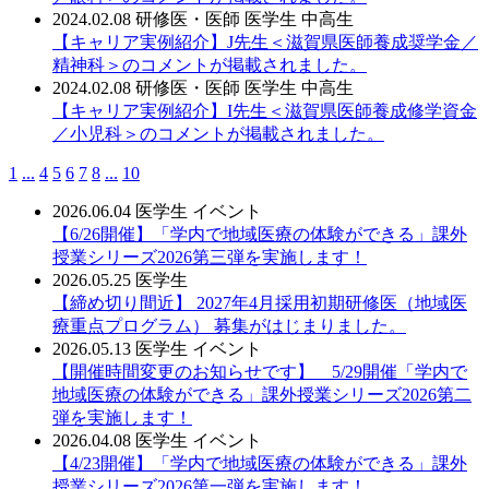
2024.02.08
研修医・医師
医学生
中高生
【キャリア実例紹介】J先生＜滋賀県医師養成奨学金／
精神科＞のコメントが掲載されました。
2024.02.08
研修医・医師
医学生
中高生
【キャリア実例紹介】I先生＜滋賀県医師養成修学資金
／小児科＞のコメントが掲載されました。
1
...
4
5
6
7
8
...
10
2026.06.04
医学生
イベント
【6/26開催】「学内で地域医療の体験ができる」課外
授業シリーズ2026第三弾を実施します！
2026.05.25
医学生
【締め切り間近】 2027年4月採用初期研修医（地域医
療重点プログラム） 募集がはじまりました。
2026.05.13
医学生
イベント
【開催時間変更のお知らせです】 5/29開催「学内で
地域医療の体験ができる」課外授業シリーズ2026第二
弾を実施します！
2026.04.08
医学生
イベント
【4/23開催】「学内で地域医療の体験ができる」課外
授業シリーズ2026第一弾を実施します！