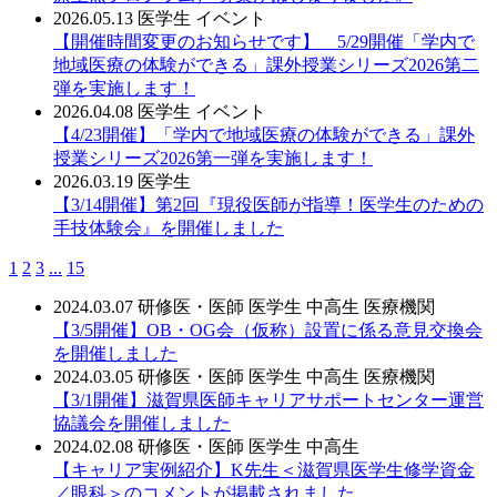
2026.05.13
医学生
イベント
【開催時間変更のお知らせです】 5/29開催「学内で
地域医療の体験ができる」課外授業シリーズ2026第二
弾を実施します！
2026.04.08
医学生
イベント
【4/23開催】「学内で地域医療の体験ができる」課外
授業シリーズ2026第一弾を実施します！
2026.03.19
医学生
【3/14開催】第2回『現役医師が指導！医学生のための
手技体験会』を開催しました
1
2
3
...
15
2024.03.07
研修医・医師
医学生
中高生
医療機関
【3/5開催】OB・OG会（仮称）設置に係る意見交換会
を開催しました
2024.03.05
研修医・医師
医学生
中高生
医療機関
【3/1開催】滋賀県医師キャリアサポートセンター運営
協議会を開催しました
2024.02.08
研修医・医師
医学生
中高生
【キャリア実例紹介】K先生＜滋賀県医学生修学資金
／眼科＞のコメントが掲載されました。