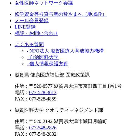
女性医師ネットワーク会議
修学資金等被貸与者の皆さまへ（地域枠）
メール会員登録
LINE登録
相談・お問い合わせ
よくある質問
- NPO法人 滋賀医療人育成協力機構
- 自治医科大学
- 個人情報保護方針
滋賀県 健康医療福祉部 医療政策課
住所：〒520-8577 滋賀県大津市京町四丁目1番1号
電話：
077-528-3613
FAX：
077-528-4859
滋賀医科大学 クオリティマネジメント課
住所：〒520-2192 滋賀県大津市瀬田月輪町
電話：
077-548-2826
FAX：
077-548-2832