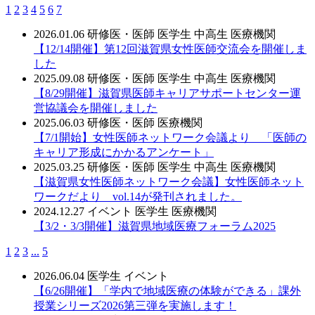
1
2
3
4
5
6
7
2026.01.06
研修医・医師
医学生
中高生
医療機関
【12/14開催】第12回滋賀県女性医師交流会を開催しま
した
2025.09.08
研修医・医師
医学生
中高生
医療機関
【8/29開催】滋賀県医師キャリアサポートセンター運
営協議会を開催しました
2025.06.03
研修医・医師
医療機関
【7/1開始】女性医師ネットワーク会議より 「医師の
キャリア形成にかかるアンケート」
2025.03.25
研修医・医師
医学生
中高生
医療機関
【滋賀県女性医師ネットワーク会議】女性医師ネット
ワークだより vol.14が発刊されました。
2024.12.27
イベント
医学生
医療機関
【3/2・3/3開催】滋賀県地域医療フォーラム2025
1
2
3
...
5
2026.06.04
医学生
イベント
【6/26開催】「学内で地域医療の体験ができる」課外
授業シリーズ2026第三弾を実施します！