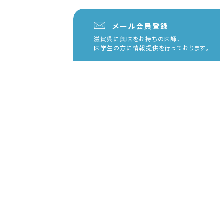
メール会員登録
滋賀県に興味をお持ちの医師、
医学生の方に情報提供を行っております。
NEWS
お知らせ
すべて
研修医・医師
医学生
中高生
医療機関
イベント
研修医・医師
医学生
中高生
2022.12.13