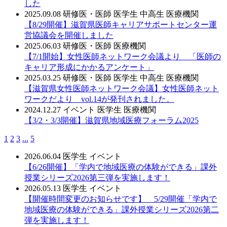
した
2025.09.08
研修医・医師
医学生
中高生
医療機関
【8/29開催】滋賀県医師キャリアサポートセンター運
営協議会を開催しました
2025.06.03
研修医・医師
医療機関
【7/1開始】女性医師ネットワーク会議より 「医師の
キャリア形成にかかるアンケート」
2025.03.25
研修医・医師
医学生
中高生
医療機関
【滋賀県女性医師ネットワーク会議】女性医師ネット
ワークだより vol.14が発刊されました。
2024.12.27
イベント
医学生
医療機関
【3/2・3/3開催】滋賀県地域医療フォーラム2025
1
2
3
...
5
2026.06.04
医学生
イベント
【6/26開催】「学内で地域医療の体験ができる」課外
授業シリーズ2026第三弾を実施します！
2026.05.13
医学生
イベント
【開催時間変更のお知らせです】 5/29開催「学内で
地域医療の体験ができる」課外授業シリーズ2026第二
弾を実施します！