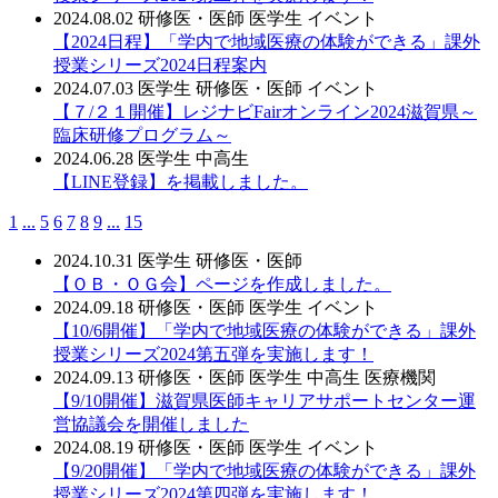
2024.08.02
研修医・医師
医学生
イベント
【2024日程】「学内で地域医療の体験ができる」課外
授業シリーズ2024日程案内
2024.07.03
医学生
研修医・医師
イベント
【７/２１開催】レジナビFairオンライン2024滋賀県～
臨床研修プログラム～
2024.06.28
医学生
中高生
【LINE登録】を掲載しました。
1
...
5
6
7
8
9
...
15
2024.10.31
医学生
研修医・医師
【ＯＢ・ＯＧ会】ページを作成しました。
2024.09.18
研修医・医師
医学生
イベント
【10/6開催】「学内で地域医療の体験ができる」課外
授業シリーズ2024第五弾を実施します！
2024.09.13
研修医・医師
医学生
中高生
医療機関
【9/10開催】滋賀県医師キャリアサポートセンター運
営協議会を開催しました
2024.08.19
研修医・医師
医学生
イベント
【9/20開催】「学内で地域医療の体験ができる」課外
授業シリーズ2024第四弾を実施します！