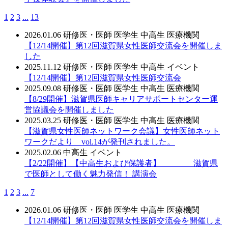
1
2
3
...
13
2026.01.06
研修医・医師
医学生
中高生
医療機関
【12/14開催】第12回滋賀県女性医師交流会を開催しま
した
2025.11.12
研修医・医師
医学生
中高生
イベント
【12/14開催】第12回滋賀県女性医師交流会
2025.09.08
研修医・医師
医学生
中高生
医療機関
【8/29開催】滋賀県医師キャリアサポートセンター運
営協議会を開催しました
2025.03.25
研修医・医師
医学生
中高生
医療機関
【滋賀県女性医師ネットワーク会議】女性医師ネット
ワークだより vol.14が発刊されました。
2025.02.06
中高生
イベント
【2/22開催】【中高生および保護者】 滋賀県
で医師として働く魅力発信！ 講演会
1
2
3
...
7
2026.01.06
研修医・医師
医学生
中高生
医療機関
【12/14開催】第12回滋賀県女性医師交流会を開催しま