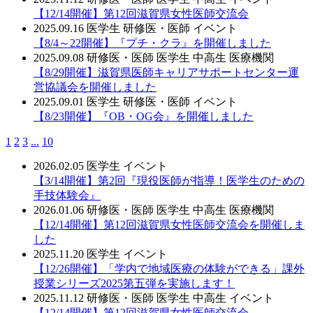
【12/14開催】第12回滋賀県女性医師交流会
2025.09.16
医学生
研修医・医師
イベント
【8/4～22開催】『プチ・クラ』を開催しました
2025.09.08
研修医・医師
医学生
中高生
医療機関
【8/29開催】滋賀県医師キャリアサポートセンター運
営協議会を開催しました
2025.09.01
医学生
研修医・医師
イベント
【8/23開催】『OB・OG会』を開催しました
1
2
3
...
10
2026.02.05
医学生
イベント
【3/14開催】第2回『現役医師が指導！医学生のための
手技体験会』
2026.01.06
研修医・医師
医学生
中高生
医療機関
【12/14開催】第12回滋賀県女性医師交流会を開催しま
した
2025.11.20
医学生
イベント
【12/26開催】「学内で地域医療の体験ができる」課外
授業シリーズ2025第五弾を実施します！
2025.11.12
研修医・医師
医学生
中高生
イベント
【12/14開催】第12回滋賀県女性医師交流会