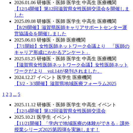
2026.01.06
研修医・医師
医学生
中高生
医療機関
【12/14開催】第12回滋賀県女性医師交流会を開催しま
した
2025.09.08
研修医・医師
医学生
中高生
医療機関
【8/29開催】滋賀県医師キャリアサポートセンター運
営協議会を開催しました
2025.06.03
研修医・医師
医療機関
【7/1開始】女性医師ネットワーク会議より 「医師の
キャリア形成にかかるアンケート」
2025.03.25
研修医・医師
医学生
中高生
医療機関
【滋賀県女性医師ネットワーク会議】女性医師ネット
ワークだより vol.14が発刊されました。
2024.12.27
イベント
医学生
医療機関
【3/2・3/3開催】滋賀県地域医療フォーラム2025
1
2
3
...
5
2025.11.12
研修医・医師
医学生
中高生
イベント
【12/14開催】第12回滋賀県女性医師交流会
2025.10.21
医学生
イベント
【11/21開催】「学内で地域医療の体験ができる」課外
授業シリーズ2025第四弾を実施します！