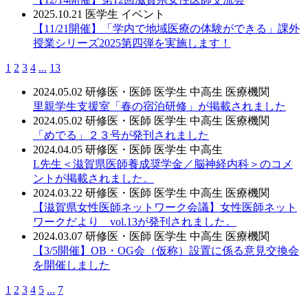
2025.10.21
医学生
イベント
【11/21開催】「学内で地域医療の体験ができる」課外
授業シリーズ2025第四弾を実施します！
1
2
3
4
...
13
2024.05.02
研修医・医師
医学生
中高生
医療機関
里親学生支援室「春の宿泊研修」が掲載されました
2024.05.02
研修医・医師
医学生
中高生
医療機関
「めでる」２３号が発刊されました
2024.04.05
研修医・医師
医学生
中高生
L先生＜滋賀県医師養成奨学金／脳神経内科＞のコメ
ントが掲載されました。
2024.03.22
研修医・医師
医学生
中高生
医療機関
【滋賀県女性医師ネットワーク会議】女性医師ネット
ワークだより vol.13が発刊されました。
2024.03.07
研修医・医師
医学生
中高生
医療機関
【3/5開催】OB・OG会（仮称）設置に係る意見交換会
を開催しました
1
2
3
4
5
...
7