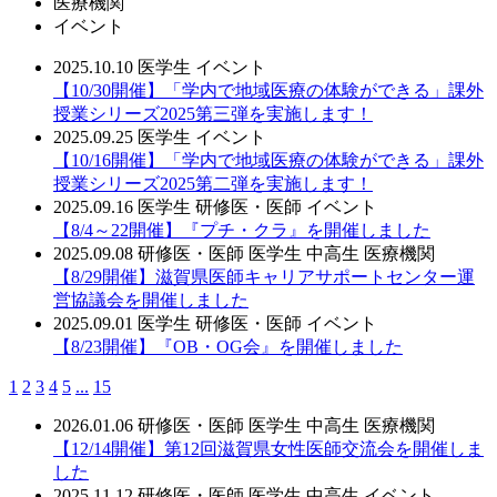
医療機関
イベント
2025.10.10
医学生
イベント
【10/30開催】「学内で地域医療の体験ができる」課外
授業シリーズ2025第三弾を実施します！
2025.09.25
医学生
イベント
【10/16開催】「学内で地域医療の体験ができる」課外
授業シリーズ2025第二弾を実施します！
2025.09.16
医学生
研修医・医師
イベント
【8/4～22開催】『プチ・クラ』を開催しました
2025.09.08
研修医・医師
医学生
中高生
医療機関
【8/29開催】滋賀県医師キャリアサポートセンター運
営協議会を開催しました
2025.09.01
医学生
研修医・医師
イベント
【8/23開催】『OB・OG会』を開催しました
1
2
3
4
5
...
15
2026.01.06
研修医・医師
医学生
中高生
医療機関
【12/14開催】第12回滋賀県女性医師交流会を開催しま
した
2025.11.12
研修医・医師
医学生
中高生
イベント