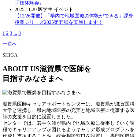
手技体験会』
2025.11.20
医学生
イベント
【12/26開催】「学内で地域医療の体験ができる」課外
授業シリーズ2025第五弾を実施します！
1
2
3
...
8
一覧へ
SHIGA
ABOUT US
滋賀県で医師を
目指すみなさまへ
滋賀県医師キャリアサポートセンターは、滋賀県が滋賀医科
大学と連携し、県内地域医療の充実と地域医療に従事する医
師の支援を目的に設置しました。
センターでは、若手医師が県内で地域医療に従事していく課
程でキャリアアップが図れるようキャリア形成プログラムを
作成し支援することや、総合相談窓口を設置し、専門医取得