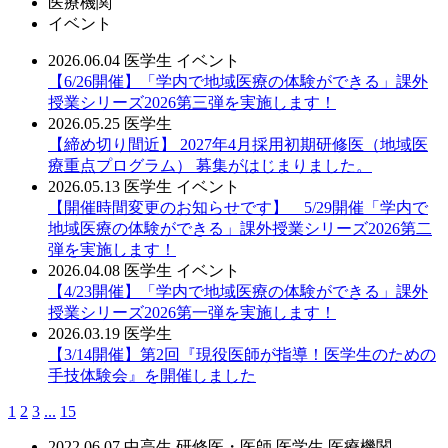
医療機関
イベント
2026.06.04
医学生
イベント
【6/26開催】「学内で地域医療の体験ができる」課外
授業シリーズ2026第三弾を実施します！
2026.05.25
医学生
【締め切り間近】 2027年4月採用初期研修医（地域医
療重点プログラム） 募集がはじまりました。
2026.05.13
医学生
イベント
【開催時間変更のお知らせです】 5/29開催「学内で
地域医療の体験ができる」課外授業シリーズ2026第二
弾を実施します！
2026.04.08
医学生
イベント
【4/23開催】「学内で地域医療の体験ができる」課外
授業シリーズ2026第一弾を実施します！
2026.03.19
医学生
【3/14開催】第2回『現役医師が指導！医学生のための
手技体験会』を開催しました
1
2
3
...
15
2022.06.07
中高生
研修医・医師
医学生
医療機関