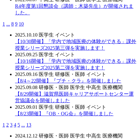
R4年度第1回懇談会（講師：木築先生）が開催されま
した。
1
...
8
9
10
2025.10.10
医学生
イベント
【10/30開催】「学内で地域医療の体験ができる」課外
授業シリーズ2025第三弾を実施します！
2025.09.25
医学生
イベント
【10/16開催】「学内で地域医療の体験ができる」課外
授業シリーズ2025第二弾を実施します！
2025.09.16
医学生
研修医・医師
イベント
【8/4～22開催】『プチ・クラ』を開催しました
2025.09.08
研修医・医師
医学生
中高生
医療機関
【8/29開催】滋賀県医師キャリアサポートセンター運
営協議会を開催しました
2025.09.01
医学生
研修医・医師
イベント
【8/23開催】『OB・OG会』を開催しました
1
2
3
4
5
...
13
2024.12.12
研修医・医師
医学生
中高生
医療機関