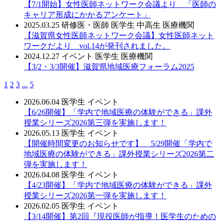
【7/1開始】女性医師ネットワーク会議より 「医師の
キャリア形成にかかるアンケート」
2025.03.25
研修医・医師
医学生
中高生
医療機関
【滋賀県女性医師ネットワーク会議】女性医師ネット
ワークだより vol.14が発刊されました。
2024.12.27
イベント
医学生
医療機関
【3/2・3/3開催】滋賀県地域医療フォーラム2025
1
2
3
...
5
2026.06.04
医学生
イベント
【6/26開催】「学内で地域医療の体験ができる」課外
授業シリーズ2026第三弾を実施します！
2026.05.13
医学生
イベント
【開催時間変更のお知らせです】 5/29開催「学内で
地域医療の体験ができる」課外授業シリーズ2026第二
弾を実施します！
2026.04.08
医学生
イベント
【4/23開催】「学内で地域医療の体験ができる」課外
授業シリーズ2026第一弾を実施します！
2026.02.05
医学生
イベント
【3/14開催】第2回『現役医師が指導！医学生のための