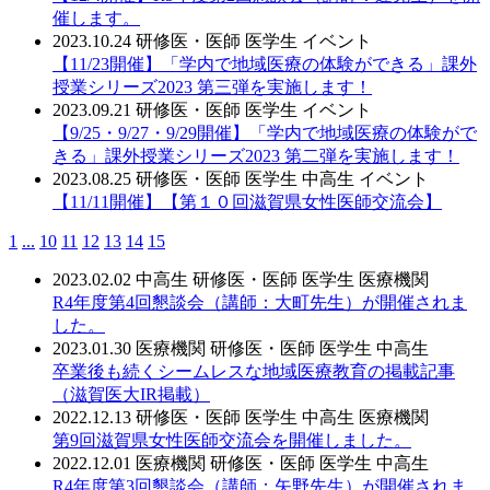
催します。
2023.10.24
研修医・医師
医学生
イベント
【11/23開催】「学内で地域医療の体験ができる」課外
授業シリーズ2023 第三弾を実施します！
2023.09.21
研修医・医師
医学生
イベント
【9/25・9/27・9/29開催】「学内で地域医療の体験がで
きる」課外授業シリーズ2023 第二弾を実施します！
2023.08.25
研修医・医師
医学生
中高生
イベント
【11/11開催】【第１０回滋賀県女性医師交流会】
1
...
10
11
12
13
14
15
2023.02.02
中高生
研修医・医師
医学生
医療機関
R4年度第4回懇談会（講師：大町先生）が開催されま
した。
2023.01.30
医療機関
研修医・医師
医学生
中高生
卒業後も続くシームレスな地域医療教育の掲載記事
（滋賀医大IR掲載）
2022.12.13
研修医・医師
医学生
中高生
医療機関
第9回滋賀県女性医師交流会を開催しました。
2022.12.01
医療機関
研修医・医師
医学生
中高生
R4年度第3回懇談会（講師：矢野先生）が開催されま