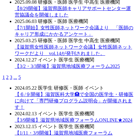
2025.09.08
研修医・医師
医学生
中高生
医療機関
【8/29開催】滋賀県医師キャリアサポートセンター運
営協議会を開催しました
2025.06.03
研修医・医師
医療機関
【7/1開始】女性医師ネットワーク会議より 「医師の
キャリア形成にかかるアンケート」
2025.03.25
研修医・医師
医学生
中高生
医療機関
【滋賀県女性医師ネットワーク会議】女性医師ネット
ワークだより vol.14が発刊されました。
2024.12.27
イベント
医学生
医療機関
【3/2・3/3開催】滋賀県地域医療フォーラム2025
1
2
3
...
5
2024.05.22
医学生
研修医・医師
イベント
【６/９開催】滋賀医科大学🏥で全国の医学生・研修医
に向けて「専門研修プログラム説明会」が開催されま
す！
2024.02.13
イベント
医学生
医療機関
【3/9開催】滋賀県地域医療フォーラムONLINE★2024
2023.12.15
イベント
医学生
医療機関
【1/11・3/9開催】滋賀県地域医療フォーラム