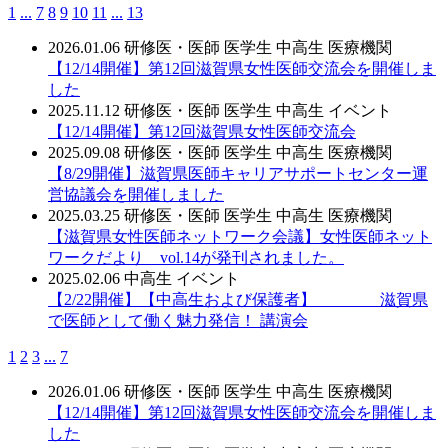
1
...
7
8
9
10
11
...
13
2026.01.06
研修医・医師
医学生
中高生
医療機関
【12/14開催】第12回滋賀県女性医師交流会を開催しま
した
2025.11.12
研修医・医師
医学生
中高生
イベント
【12/14開催】第12回滋賀県女性医師交流会
2025.09.08
研修医・医師
医学生
中高生
医療機関
【8/29開催】滋賀県医師キャリアサポートセンター運
営協議会を開催しました
2025.03.25
研修医・医師
医学生
中高生
医療機関
【滋賀県女性医師ネットワーク会議】女性医師ネット
ワークだより vol.14が発刊されました。
2025.02.06
中高生
イベント
【2/22開催】【中高生および保護者】 滋賀県
で医師として働く魅力発信！ 講演会
1
2
3
...
7
2026.01.06
研修医・医師
医学生
中高生
医療機関
【12/14開催】第12回滋賀県女性医師交流会を開催しま
した