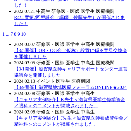
した！
2022.07.21
中高生
研修医・医師
医学生
医療機関
R4年度第2回懇談会（講師：佐藤先生）が開催されま
した！
1
...
7
8
9
10
2024.03.07
研修医・医師
医学生
中高生
医療機関
【3/5開催】OB・OG会（仮称）設置に係る意見交換会
を開催しました
2024.03.05
研修医・医師
医学生
中高生
医療機関
【3/1開催】滋賀県医師キャリアサポートセンター運営
協議会を開催しました
2024.02.13
イベント
医学生
医療機関
【3/9開催】滋賀県地域医療フォーラムONLINE★2024
2024.02.08
研修医・医師
医学生
中高生
【キャリア実例紹介】K先生＜滋賀県医学生修学資金
／眼科＞のコメントが掲載されました。
2024.02.08
研修医・医師
医学生
中高生
【キャリア実例紹介】J先生＜滋賀県医師養成奨学金／
精神科＞のコメントが掲載されました。