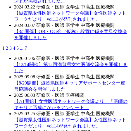
ントが掲載されました。
2024.03.22
研修医・医師
医学生
中高生
医療機関
【滋賀県女性医師ネットワーク会議】女性医師ネット
ワークだより vol.13が発刊されました。
2024.03.07
研修医・医師
医学生
中高生
医療機関
【3/5開催】OB・OG会（仮称）設置に係る意見交換会
を開催しました
1
2
3
4
5
...
7
2026.01.06
研修医・医師
医学生
中高生
医療機関
【12/14開催】第12回滋賀県女性医師交流会を開催しま
した
2025.09.08
研修医・医師
医学生
中高生
医療機関
【8/29開催】滋賀県医師キャリアサポートセンター運
営協議会を開催しました
2025.06.03
研修医・医師
医療機関
【7/1開始】女性医師ネットワーク会議より 「医師の
キャリア形成にかかるアンケート」
2025.03.25
研修医・医師
医学生
中高生
医療機関
【滋賀県女性医師ネットワーク会議】女性医師ネット
ワークだより vol.14が発刊されました。