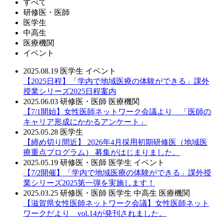
すべて
研修医・医師
医学生
中高生
医療機関
イベント
2025.08.19
医学生
イベント
【2025日程】「学内で地域医療の体験ができる」課外
授業シリーズ2025日程案内
2025.06.03
研修医・医師
医療機関
【7/1開始】女性医師ネットワーク会議より 「医師の
キャリア形成にかかるアンケート」
2025.05.28
医学生
【締め切り間近】 2026年4月採用初期研修医（地域医
療重点プログラム） 募集がはじまりました。
2025.05.19
研修医・医師
医学生
イベント
【7/2開催】「学内で地域医療の体験ができる」課外授
業シリーズ2025第一弾を実施します！
2025.03.25
研修医・医師
医学生
中高生
医療機関
【滋賀県女性医師ネットワーク会議】女性医師ネット
ワークだより vol.14が発刊されました。