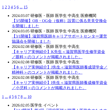
1
2
3
4
5
6
...
15
2024.03.07
研修医・医師
医学生
中高生
医療機関
【3/5開催】OB・OG会（仮称）設置に係る意見交換会
を開催しました
2024.03.05
研修医・医師
医学生
中高生
医療機関
【3/1開催】滋賀県医師キャリアサポートセンター運営
協議会を開催しました
2024.02.08
研修医・医師
医学生
中高生
【キャリア実例紹介】K先生＜滋賀県医学生修学資金
／眼科＞のコメントが掲載されました。
2024.02.08
研修医・医師
医学生
中高生
【キャリア実例紹介】J先生＜滋賀県医師養成奨学金／
精神科＞のコメントが掲載されました。
2024.02.08
研修医・医師
医学生
中高生
【キャリア実例紹介】I先生＜滋賀県医師養成修学資金
／小児科＞のコメントが掲載されました。
1
...
4
5
6
7
8
...
10
2026.02.05
医学生
イベント