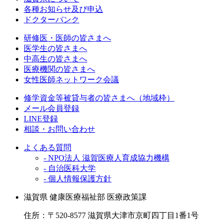
各種お知らせ及び申込
ドクターバンク
研修医・医師の皆さまへ
医学生の皆さまへ
中高生の皆さまへ
医療機関の皆さまへ
女性医師ネットワーク会議
修学資金等被貸与者の皆さまへ（地域枠）
メール会員登録
LINE登録
相談・お問い合わせ
よくある質問
- NPO法人 滋賀医療人育成協力機構
- 自治医科大学
- 個人情報保護方針
滋賀県 健康医療福祉部 医療政策課
住所：〒520-8577 滋賀県大津市京町四丁目1番1号