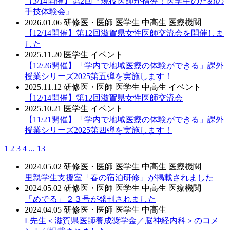
【3/14開催】第2回『現役医師が指導！医学生のための
手技体験会』
2026.01.06
研修医・医師
医学生
中高生
医療機関
【12/14開催】第12回滋賀県女性医師交流会を開催しま
した
2025.11.20
医学生
イベント
【12/26開催】「学内で地域医療の体験ができる」課外
授業シリーズ2025第五弾を実施します！
2025.11.12
研修医・医師
医学生
中高生
イベント
【12/14開催】第12回滋賀県女性医師交流会
2025.10.21
医学生
イベント
【11/21開催】「学内で地域医療の体験ができる」課外
授業シリーズ2025第四弾を実施します！
1
2
3
4
...
13
2024.05.02
研修医・医師
医学生
中高生
医療機関
里親学生支援室「春の宿泊研修」が掲載されました
2024.05.02
研修医・医師
医学生
中高生
医療機関
「めでる」２３号が発刊されました
2024.04.05
研修医・医師
医学生
中高生
L先生＜滋賀県医師養成奨学金／脳神経内科＞のコメ