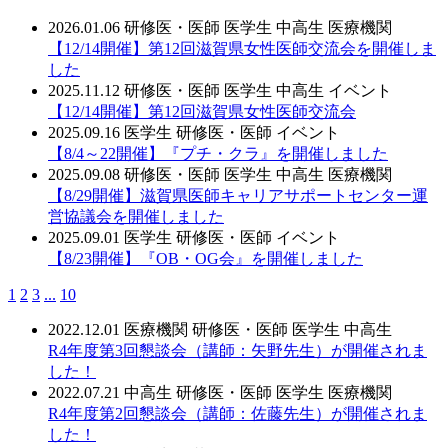
2026.01.06
研修医・医師
医学生
中高生
医療機関
【12/14開催】第12回滋賀県女性医師交流会を開催しま
した
2025.11.12
研修医・医師
医学生
中高生
イベント
【12/14開催】第12回滋賀県女性医師交流会
2025.09.16
医学生
研修医・医師
イベント
【8/4～22開催】『プチ・クラ』を開催しました
2025.09.08
研修医・医師
医学生
中高生
医療機関
【8/29開催】滋賀県医師キャリアサポートセンター運
営協議会を開催しました
2025.09.01
医学生
研修医・医師
イベント
【8/23開催】『OB・OG会』を開催しました
1
2
3
...
10
2022.12.01
医療機関
研修医・医師
医学生
中高生
R4年度第3回懇談会（講師：矢野先生）が開催されま
した！
2022.07.21
中高生
研修医・医師
医学生
医療機関
R4年度第2回懇談会（講師：佐藤先生）が開催されま
した！