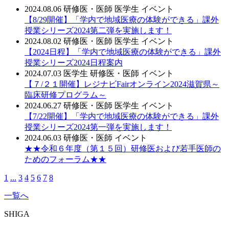
2024.08.06
研修医・医師
医学生
イベント
【8/29開催】「学内で地域医療の体験ができる」課外
授業シリーズ2024第二弾を実施します！
2024.08.02
研修医・医師
医学生
イベント
【2024日程】「学内で地域医療の体験ができる」課外
授業シリーズ2024日程案内
2024.07.03
医学生
研修医・医師
イベント
【７/２１開催】レジナビFairオンライン2024滋賀県～
臨床研修プログラム～
2024.06.27
研修医・医師
医学生
イベント
【7/22開催】「学内で地域医療の体験ができる」課外
授業シリーズ2024第一弾を実施します！
2024.06.03
研修医・医師
イベント
★★令和６年度（第１５回）研修医および若手医師の
ためのフォーラム★★
1
...
3
4
5
6
7
8
一覧へ
SHIGA