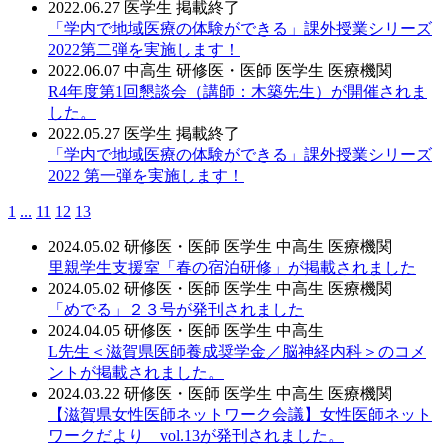
2022.06.27
医学生
掲載終了
「学内で地域医療の体験ができる」課外授業シリーズ
2022第二弾を実施します！
2022.06.07
中高生
研修医・医師
医学生
医療機関
R4年度第1回懇談会（講師：木築先生）が開催されま
した。
2022.05.27
医学生
掲載終了
「学内で地域医療の体験ができる」課外授業シリーズ
2022 第一弾を実施します！
1
...
11
12
13
2024.05.02
研修医・医師
医学生
中高生
医療機関
里親学生支援室「春の宿泊研修」が掲載されました
2024.05.02
研修医・医師
医学生
中高生
医療機関
「めでる」２３号が発刊されました
2024.04.05
研修医・医師
医学生
中高生
L先生＜滋賀県医師養成奨学金／脳神経内科＞のコメ
ントが掲載されました。
2024.03.22
研修医・医師
医学生
中高生
医療機関
【滋賀県女性医師ネットワーク会議】女性医師ネット
ワークだより vol.13が発刊されました。