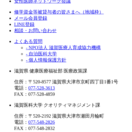
女性医師ネットワーク会議
修学資金等被貸与者の皆さまへ（地域枠）
メール会員登録
LINE登録
相談・お問い合わせ
よくある質問
- NPO法人 滋賀医療人育成協力機構
- 自治医科大学
- 個人情報保護方針
滋賀県 健康医療福祉部 医療政策課
住所：〒520-8577 滋賀県大津市京町四丁目1番1号
電話：
077-528-3613
FAX：
077-528-4859
滋賀医科大学 クオリティマネジメント課
住所：〒520-2192 滋賀県大津市瀬田月輪町
電話：
077-548-2826
FAX：
077-548-2832