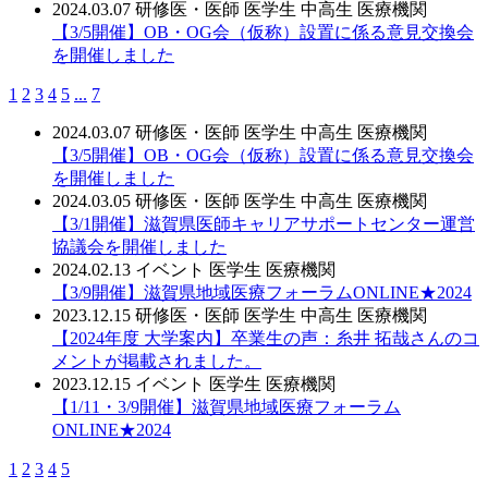
2024.03.07
研修医・医師
医学生
中高生
医療機関
【3/5開催】OB・OG会（仮称）設置に係る意見交換会
を開催しました
1
2
3
4
5
...
7
2024.03.07
研修医・医師
医学生
中高生
医療機関
【3/5開催】OB・OG会（仮称）設置に係る意見交換会
を開催しました
2024.03.05
研修医・医師
医学生
中高生
医療機関
【3/1開催】滋賀県医師キャリアサポートセンター運営
協議会を開催しました
2024.02.13
イベント
医学生
医療機関
【3/9開催】滋賀県地域医療フォーラムONLINE★2024
2023.12.15
研修医・医師
医学生
中高生
医療機関
【2024年度 大学案内】卒業生の声：糸井 拓哉さんのコ
メントが掲載されました。
2023.12.15
イベント
医学生
医療機関
【1/11・3/9開催】滋賀県地域医療フォーラム
ONLINE★2024
1
2
3
4
5