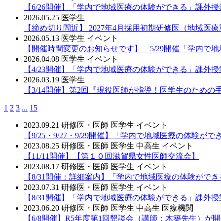
【6/26開催】「学内で地域医療の体験ができる」課外授
2026.05.25
医学生
【締め切り間近】 2027年4月採用初期研修医（地域医
2026.05.13
医学生
イベント
【開催時間変更のお知らせです】 5/29開催「学内で
2026.04.08
医学生
イベント
【4/23開催】「学内で地域医療の体験ができる」課外授
2026.03.19
医学生
【3/14開催】第2回『現役医師が指導！医学生のため
1
2
3
...
15
2023.09.21
研修医・医師
医学生
イベント
【9/25・9/27・9/29開催】「学内で地域医療の体験が
2023.08.25
研修医・医師
医学生
中高生
イベント
【11/11開催】【第１０回滋賀県女性医師交流会】
2023.08.17
研修医・医師
医学生
イベント
【8/31開催：詳細案内】「学内で地域医療の体験ができ
2023.07.31
研修医・医師
医学生
イベント
【8/31開催】「学内で地域医療の体験ができる」課外授
2023.06.20
研修医・医師
医学生
中高生
医療機関
【6/8開催】R5年度第1回懇談会（講師：木築先生）が