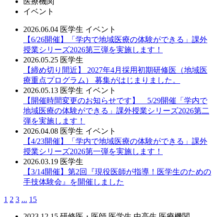
医療機関
イベント
2026.06.04
医学生
イベント
【6/26開催】「学内で地域医療の体験ができる」課外
授業シリーズ2026第三弾を実施します！
2026.05.25
医学生
【締め切り間近】 2027年4月採用初期研修医（地域医
療重点プログラム） 募集がはじまりました。
2026.05.13
医学生
イベント
【開催時間変更のお知らせです】 5/29開催「学内で
地域医療の体験ができる」課外授業シリーズ2026第二
弾を実施します！
2026.04.08
医学生
イベント
【4/23開催】「学内で地域医療の体験ができる」課外
授業シリーズ2026第一弾を実施します！
2026.03.19
医学生
【3/14開催】第2回『現役医師が指導！医学生のための
手技体験会』を開催しました
1
2
3
...
15
2023.12.15
研修医・医師
医学生
中高生
医療機関