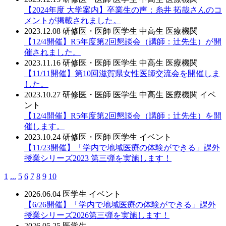
【2024年度 大学案内】卒業生の声：糸井 拓哉さんのコ
メントが掲載されました。
2023.12.08
研修医・医師
医学生
中高生
医療機関
【12/4開催】R5年度第2回懇談会（講師：辻先生）が開
催されました。
2023.11.16
研修医・医師
医学生
中高生
医療機関
【11/11開催】第10回滋賀県女性医師交流会を開催しま
した。
2023.10.27
研修医・医師
医学生
中高生
医療機関
イベ
ント
【12/4開催】R5年度第2回懇談会（講師：辻先生）を開
催します。
2023.10.24
研修医・医師
医学生
イベント
【11/23開催】「学内で地域医療の体験ができる」課外
授業シリーズ2023 第三弾を実施します！
1
...
5
6
7
8
9
10
2026.06.04
医学生
イベント
【6/26開催】「学内で地域医療の体験ができる」課外
授業シリーズ2026第三弾を実施します！
2026.05.25
医学生