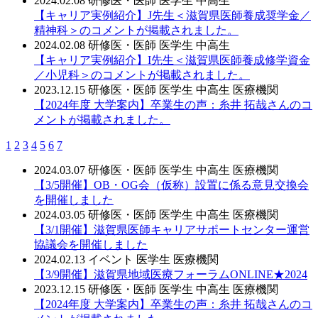
2024.02.08
研修医・医師
医学生
中高生
【キャリア実例紹介】J先生＜滋賀県医師養成奨学金／
精神科＞のコメントが掲載されました。
2024.02.08
研修医・医師
医学生
中高生
【キャリア実例紹介】I先生＜滋賀県医師養成修学資金
／小児科＞のコメントが掲載されました。
2023.12.15
研修医・医師
医学生
中高生
医療機関
【2024年度 大学案内】卒業生の声：糸井 拓哉さんのコ
メントが掲載されました。
1
2
3
4
5
6
7
2024.03.07
研修医・医師
医学生
中高生
医療機関
【3/5開催】OB・OG会（仮称）設置に係る意見交換会
を開催しました
2024.03.05
研修医・医師
医学生
中高生
医療機関
【3/1開催】滋賀県医師キャリアサポートセンター運営
協議会を開催しました
2024.02.13
イベント
医学生
医療機関
【3/9開催】滋賀県地域医療フォーラムONLINE★2024
2023.12.15
研修医・医師
医学生
中高生
医療機関
【2024年度 大学案内】卒業生の声：糸井 拓哉さんのコ