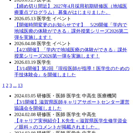
【締め切り間近】 2027年4月採用初期研修医（地域医
療重点プログラム） 募集がはじまりました。
2026.05.13
医学生
イベント
【開催時間変更のお知らせです】 5/29開催「学内で
地域医療の体験ができる」課外授業シリーズ2026第二
弾を実施します！
2026.04.08
医学生
イベント
【4/23開催】「学内で地域医療の体験ができる」課外
授業シリーズ2026第一弾を実施します！
2026.03.19
医学生
【3/14開催】第2回『現役医師が指導！医学生のための
手技体験会』を開催しました
1
2
3
...
13
2024.03.05
研修医・医師
医学生
中高生
医療機関
【3/1開催】滋賀県医師キャリアサポートセンター運営
協議会を開催しました
2024.02.08
研修医・医師
医学生
中高生
【キャリア実例紹介】K先生＜滋賀県医学生修学資金
／眼科＞のコメントが掲載されました。