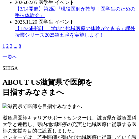
2026.02.05
医学生
イベント
【3/14開催】第2回『現役医師が指導！医学生のための
手技体験会』
2025.11.20
医学生
イベント
【12/26開催】「学内で地域医療の体験ができる」課外
授業シリーズ2025第五弾を実施します！
1
2
3
...
8
一覧へ
SHIGA
ABOUT US
滋賀県で医師を
目指すみなさまへ
滋賀県医師キャリアサポートセンターは、滋賀県が滋賀医科
大学と連携し、県内地域医療の充実と地域医療に従事する医
師の支援を目的に設置しました。
センターでは、若手医師が県内で地域医療に従事していく課