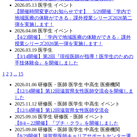
2026.05.13
医学生
イベント
【開催時間変更のお知らせです】 5/29開催「学内で
地域医療の体験ができる」課外授業シリーズ2026第二
弾を実施します！
2026.04.08
医学生
イベント
【4/23開催】「学内で地域医療の体験ができる」課外
授業シリーズ2026第一弾を実施します！
2026.03.19
医学生
【3/14開催】第2回『現役医師が指導！医学生のための
手技体験会』を開催しました
1
2
3
...
15
2026.01.06
研修医・医師
医学生
中高生
医療機関
【12/14開催】第12回滋賀県女性医師交流会を開催しま
した
2025.11.12
研修医・医師
医学生
中高生
イベント
【12/14開催】第12回滋賀県女性医師交流会
2025.09.16
医学生
研修医・医師
イベント
【8/4～22開催】『プチ・クラ』を開催しました
2025.09.08
研修医・医師
医学生
中高生
医療機関
【8/29開催】滋賀県医師キャリアサポートセンター運