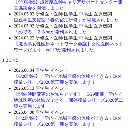
【9/10開催】滋賀県医師キャリアサポートセンター運
営協議会を開催しました
2024.05.02
研修医・医師
医学生
中高生
医療機関
里親学生支援室「春の宿泊研修」が掲載されました
2024.05.02
研修医・医師
医学生
中高生
医療機関
「めでる」２３号が発刊されました
2024.03.22
研修医・医師
医学生
中高生
医療機関
【滋賀県女性医師ネットワーク会議】女性医師ネット
ワークだより vol.13が発刊されました。
1
2
3
4
5
2026.06.04
医学生
イベント
【6/26開催】「学内で地域医療の体験ができる」課外
授業シリーズ2026第三弾を実施します！
2026.05.13
医学生
イベント
【開催時間変更のお知らせです】 5/29開催「学内で
地域医療の体験ができる」課外授業シリーズ2026第二
弾を実施します！
2026.04.08
医学生
イベント
【4/23開催】「学内で地域医療の体験ができる」課外
授業シリーズ2026第一弾を実施します！