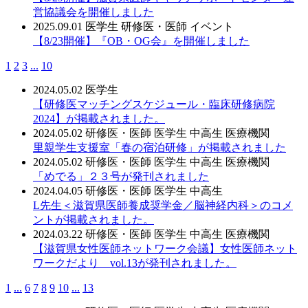
営協議会を開催しました
2025.09.01
医学生
研修医・医師
イベント
【8/23開催】『OB・OG会』を開催しました
1
2
3
...
10
2024.05.02
医学生
【研修医マッチングスケジュール・臨床研修病院
2024】が掲載されました。
2024.05.02
研修医・医師
医学生
中高生
医療機関
里親学生支援室「春の宿泊研修」が掲載されました
2024.05.02
研修医・医師
医学生
中高生
医療機関
「めでる」２３号が発刊されました
2024.04.05
研修医・医師
医学生
中高生
L先生＜滋賀県医師養成奨学金／脳神経内科＞のコメ
ントが掲載されました。
2024.03.22
研修医・医師
医学生
中高生
医療機関
【滋賀県女性医師ネットワーク会議】女性医師ネット
ワークだより vol.13が発刊されました。
1
...
6
7
8
9
10
...
13