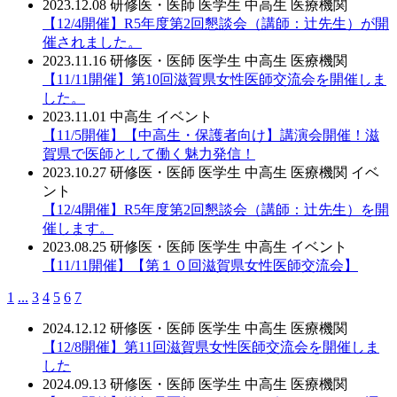
2023.12.08
研修医・医師
医学生
中高生
医療機関
【12/4開催】R5年度第2回懇談会（講師：辻先生）が開
催されました。
2023.11.16
研修医・医師
医学生
中高生
医療機関
【11/11開催】第10回滋賀県女性医師交流会を開催しま
した。
2023.11.01
中高生
イベント
【11/5開催】【中高生・保護者向け】講演会開催！滋
賀県で医師として働く魅力発信！
2023.10.27
研修医・医師
医学生
中高生
医療機関
イベ
ント
【12/4開催】R5年度第2回懇談会（講師：辻先生）を開
催します。
2023.08.25
研修医・医師
医学生
中高生
イベント
【11/11開催】【第１０回滋賀県女性医師交流会】
1
...
3
4
5
6
7
2024.12.12
研修医・医師
医学生
中高生
医療機関
【12/8開催】第11回滋賀県女性医師交流会を開催しま
した
2024.09.13
研修医・医師
医学生
中高生
医療機関