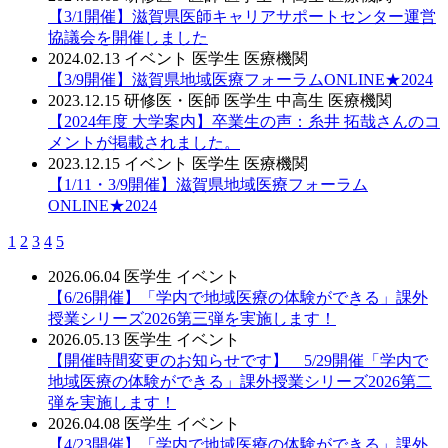
【3/1開催】滋賀県医師キャリアサポートセンター運営
協議会を開催しました
2024.02.13
イベント
医学生
医療機関
【3/9開催】滋賀県地域医療フォーラムONLINE★2024
2023.12.15
研修医・医師
医学生
中高生
医療機関
【2024年度 大学案内】卒業生の声：糸井 拓哉さんのコ
メントが掲載されました。
2023.12.15
イベント
医学生
医療機関
【1/11・3/9開催】滋賀県地域医療フォーラム
ONLINE★2024
1
2
3
4
5
2026.06.04
医学生
イベント
【6/26開催】「学内で地域医療の体験ができる」課外
授業シリーズ2026第三弾を実施します！
2026.05.13
医学生
イベント
【開催時間変更のお知らせです】 5/29開催「学内で
地域医療の体験ができる」課外授業シリーズ2026第二
弾を実施します！
2026.04.08
医学生
イベント
【4/23開催】「学内で地域医療の体験ができる」課外