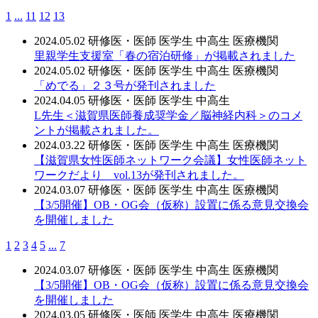
1
...
11
12
13
2024.05.02
研修医・医師
医学生
中高生
医療機関
里親学生支援室「春の宿泊研修」が掲載されました
2024.05.02
研修医・医師
医学生
中高生
医療機関
「めでる」２３号が発刊されました
2024.04.05
研修医・医師
医学生
中高生
L先生＜滋賀県医師養成奨学金／脳神経内科＞のコメ
ントが掲載されました。
2024.03.22
研修医・医師
医学生
中高生
医療機関
【滋賀県女性医師ネットワーク会議】女性医師ネット
ワークだより vol.13が発刊されました。
2024.03.07
研修医・医師
医学生
中高生
医療機関
【3/5開催】OB・OG会（仮称）設置に係る意見交換会
を開催しました
1
2
3
4
5
...
7
2024.03.07
研修医・医師
医学生
中高生
医療機関
【3/5開催】OB・OG会（仮称）設置に係る意見交換会
を開催しました
2024.03.05
研修医・医師
医学生
中高生
医療機関