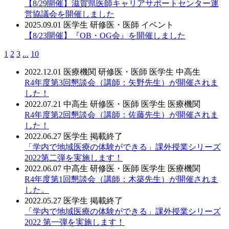
【8/29開催】滋賀県医師キャリアサポートセンター運
営協議会を開催しました
2025.09.01
医学生
研修医・医師
イベント
【8/23開催】『OB・OG会』を開催しました
1
2
3
...
10
2022.12.01
医療機関
研修医・医師
医学生
中高生
R4年度第3回懇談会（講師：矢野先生）が開催されま
した！
2022.07.21
中高生
研修医・医師
医学生
医療機関
R4年度第2回懇談会（講師：佐藤先生）が開催されま
した！
2022.06.27
医学生
掲載終了
「学内で地域医療の体験ができる」課外授業シリーズ
2022第二弾を実施します！
2022.06.07
中高生
研修医・医師
医学生
医療機関
R4年度第1回懇談会（講師：木築先生）が開催されま
した。
2022.05.27
医学生
掲載終了
「学内で地域医療の体験ができる」課外授業シリーズ
2022 第一弾を実施します！