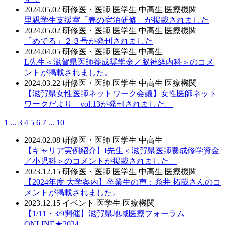
2024.05.02
研修医・医師
医学生
中高生
医療機関
里親学生支援室「春の宿泊研修」が掲載されました
2024.05.02
研修医・医師
医学生
中高生
医療機関
「めでる」２３号が発刊されました
2024.04.05
研修医・医師
医学生
中高生
L先生＜滋賀県医師養成奨学金／脳神経内科＞のコメ
ントが掲載されました。
2024.03.22
研修医・医師
医学生
中高生
医療機関
【滋賀県女性医師ネットワーク会議】女性医師ネット
ワークだより vol.13が発刊されました。
1
...
3
4
5
6
7
...
10
2024.02.08
研修医・医師
医学生
中高生
【キャリア実例紹介】I先生＜滋賀県医師養成修学資金
／小児科＞のコメントが掲載されました。
2023.12.15
研修医・医師
医学生
中高生
医療機関
【2024年度 大学案内】卒業生の声：糸井 拓哉さんのコ
メントが掲載されました。
2023.12.15
イベント
医学生
医療機関
【1/11・3/9開催】滋賀県地域医療フォーラム
ONLINE★2024