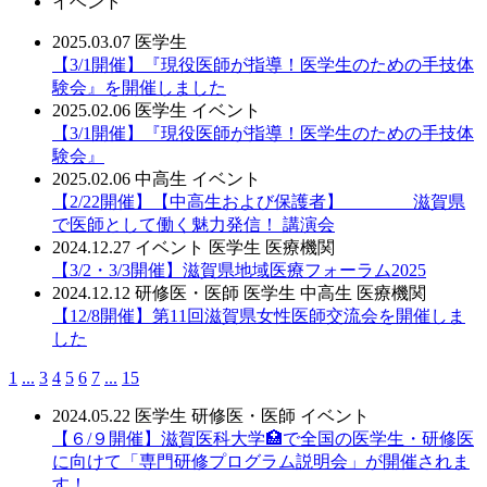
イベント
2025.03.07
医学生
【3/1開催】『現役医師が指導！医学生のための手技体
験会』を開催しました
2025.02.06
医学生
イベント
【3/1開催】『現役医師が指導！医学生のための手技体
験会』
2025.02.06
中高生
イベント
【2/22開催】【中高生および保護者】 滋賀県
で医師として働く魅力発信！ 講演会
2024.12.27
イベント
医学生
医療機関
【3/2・3/3開催】滋賀県地域医療フォーラム2025
2024.12.12
研修医・医師
医学生
中高生
医療機関
【12/8開催】第11回滋賀県女性医師交流会を開催しま
した
1
...
3
4
5
6
7
...
15
2024.05.22
医学生
研修医・医師
イベント
【６/９開催】滋賀医科大学🏥で全国の医学生・研修医
に向けて「専門研修プログラム説明会」が開催されま
す！