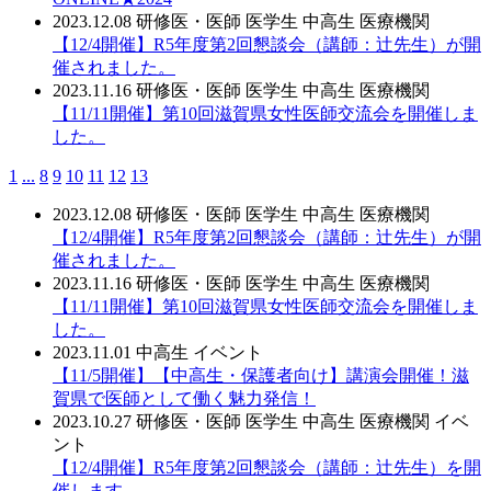
2023.12.08
研修医・医師
医学生
中高生
医療機関
【12/4開催】R5年度第2回懇談会（講師：辻先生）が開
催されました。
2023.11.16
研修医・医師
医学生
中高生
医療機関
【11/11開催】第10回滋賀県女性医師交流会を開催しま
した。
1
...
8
9
10
11
12
13
2023.12.08
研修医・医師
医学生
中高生
医療機関
【12/4開催】R5年度第2回懇談会（講師：辻先生）が開
催されました。
2023.11.16
研修医・医師
医学生
中高生
医療機関
【11/11開催】第10回滋賀県女性医師交流会を開催しま
した。
2023.11.01
中高生
イベント
【11/5開催】【中高生・保護者向け】講演会開催！滋
賀県で医師として働く魅力発信！
2023.10.27
研修医・医師
医学生
中高生
医療機関
イベ
ント
【12/4開催】R5年度第2回懇談会（講師：辻先生）を開
催します。