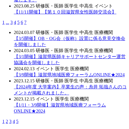
2023.08.25
研修医・医師
医学生
中高生
イベント
【11/11開催】【第１０回滋賀県女性医師交流会】
1
...
3
4
5
6
7
2024.03.07
研修医・医師
医学生
中高生
医療機関
【3/5開催】OB・OG会（仮称）設置に係る意見交換会
を開催しました
2024.03.05
研修医・医師
医学生
中高生
医療機関
【3/1開催】滋賀県医師キャリアサポートセンター運営
協議会を開催しました
2024.02.13
イベント
医学生
医療機関
【3/9開催】滋賀県地域医療フォーラムONLINE★2024
2023.12.15
研修医・医師
医学生
中高生
医療機関
【2024年度 大学案内】卒業生の声：糸井 拓哉さんのコ
メントが掲載されました。
2023.12.15
イベント
医学生
医療機関
【1/11・3/9開催】滋賀県地域医療フォーラム
ONLINE★2024
1
2
3
4
5