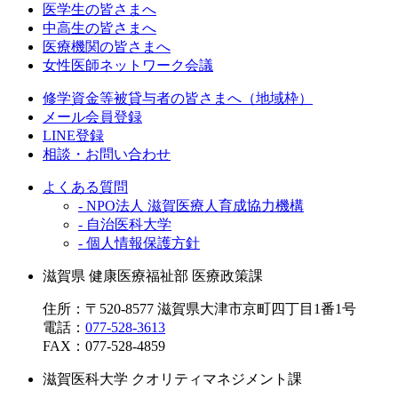
医学生の皆さまへ
中高生の皆さまへ
医療機関の皆さまへ
女性医師ネットワーク会議
修学資金等被貸与者の皆さまへ（地域枠）
メール会員登録
LINE登録
相談・お問い合わせ
よくある質問
- NPO法人 滋賀医療人育成協力機構
- 自治医科大学
- 個人情報保護方針
滋賀県 健康医療福祉部 医療政策課
住所：〒520-8577 滋賀県大津市京町四丁目1番1号
電話：
077-528-3613
FAX：
077-528-4859
滋賀医科大学 クオリティマネジメント課