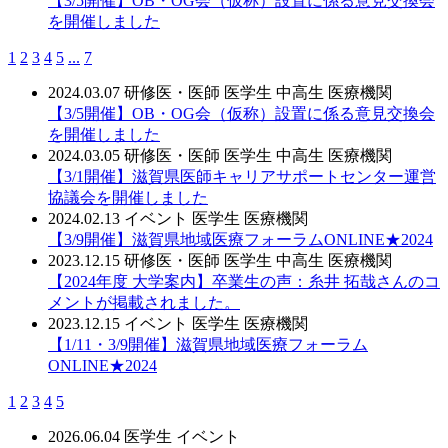
【3/5開催】OB・OG会（仮称）設置に係る意見交換会
を開催しました
1
2
3
4
5
...
7
2024.03.07
研修医・医師
医学生
中高生
医療機関
【3/5開催】OB・OG会（仮称）設置に係る意見交換会
を開催しました
2024.03.05
研修医・医師
医学生
中高生
医療機関
【3/1開催】滋賀県医師キャリアサポートセンター運営
協議会を開催しました
2024.02.13
イベント
医学生
医療機関
【3/9開催】滋賀県地域医療フォーラムONLINE★2024
2023.12.15
研修医・医師
医学生
中高生
医療機関
【2024年度 大学案内】卒業生の声：糸井 拓哉さんのコ
メントが掲載されました。
2023.12.15
イベント
医学生
医療機関
【1/11・3/9開催】滋賀県地域医療フォーラム
ONLINE★2024
1
2
3
4
5
2026.06.04
医学生
イベント