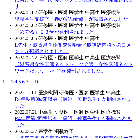
す！
2024.05.02
研修医・医師
医学生
中高生
医療機関
里親学生支援室「春の宿泊研修」が掲載されました
2024.05.02
研修医・医師
医学生
中高生
医療機関
「めでる」２３号が発刊されました
2024.04.05
研修医・医師
医学生
中高生
L先生＜滋賀県医師養成奨学金／脳神経内科＞のコメ
ントが掲載されました。
2024.03.22
研修医・医師
医学生
中高生
医療機関
【滋賀県女性医師ネットワーク会議】女性医師ネット
ワークだより vol.13が発刊されました。
1
...
3
4
5
6
7
...
10
2022.12.01
医療機関
研修医・医師
医学生
中高生
R4年度第3回懇談会（講師：矢野先生）が開催されま
した！
2022.07.21
中高生
研修医・医師
医学生
医療機関
R4年度第2回懇談会（講師：佐藤先生）が開催されま
した！
2022.06.27
医学生
掲載終了
「学内で地域医療の体験ができる」課外授業シリーズ