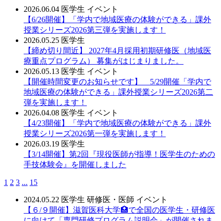
2026.06.04
医学生
イベント
【6/26開催】「学内で地域医療の体験ができる」課外
授業シリーズ2026第三弾を実施します！
2026.05.25
医学生
【締め切り間近】 2027年4月採用初期研修医（地域医
療重点プログラム） 募集がはじまりました。
2026.05.13
医学生
イベント
【開催時間変更のお知らせです】 5/29開催「学内で
地域医療の体験ができる」課外授業シリーズ2026第二
弾を実施します！
2026.04.08
医学生
イベント
【4/23開催】「学内で地域医療の体験ができる」課外
授業シリーズ2026第一弾を実施します！
2026.03.19
医学生
【3/14開催】第2回『現役医師が指導！医学生のための
手技体験会』を開催しました
1
2
3
...
15
2024.05.22
医学生
研修医・医師
イベント
【６/９開催】滋賀医科大学🏥で全国の医学生・研修医
に向けて「専門研修プログラム説明会」が開催されま