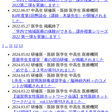
2022第二弾を実施します！
2022.06.07
中高生
研修医・医師
医学生
医療機関
R4年度第1回懇談会（講師：木築先生）が開催されま
した。
2022.05.27
医学生
掲載終了
「学内で地域医療の体験ができる」課外授業シリーズ
2022 第一弾を実施します！
1
...
11
12
13
2024.05.02
研修医・医師
医学生
中高生
医療機関
里親学生支援室「春の宿泊研修」が掲載されました
2024.05.02
研修医・医師
医学生
中高生
医療機関
「めでる」２３号が発刊されました
2024.04.05
研修医・医師
医学生
中高生
L先生＜滋賀県医師養成奨学金／脳神経内科＞のコメ
ントが掲載されました。
2024.03.22
研修医・医師
医学生
中高生
医療機関
【滋賀県女性医師ネットワーク会議】女性医師ネット
ワークだより vol.13が発刊されました。
2024.03.07
研修医・医師
医学生
中高生
医療機関