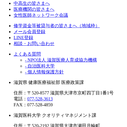
中高生の皆さまへ
医療機関の皆さまへ
女性医師ネットワーク会議
修学資金等被貸与者の皆さまへ（地域枠）
メール会員登録
LINE登録
相談・お問い合わせ
よくある質問
- NPO法人 滋賀医療人育成協力機構
- 自治医科大学
- 個人情報保護方針
滋賀県 健康医療福祉部 医療政策課
住所：〒520-8577 滋賀県大津市京町四丁目1番1号
電話：
077-528-3613
FAX：
077-528-4859
滋賀医科大学 クオリティマネジメント課
住所：〒520-2192 滋賀県大津市瀬田月輪町