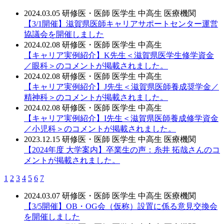
2024.03.05
研修医・医師
医学生
中高生
医療機関
【3/1開催】滋賀県医師キャリアサポートセンター運営
協議会を開催しました
2024.02.08
研修医・医師
医学生
中高生
【キャリア実例紹介】K先生＜滋賀県医学生修学資金
／眼科＞のコメントが掲載されました。
2024.02.08
研修医・医師
医学生
中高生
【キャリア実例紹介】J先生＜滋賀県医師養成奨学金／
精神科＞のコメントが掲載されました。
2024.02.08
研修医・医師
医学生
中高生
【キャリア実例紹介】I先生＜滋賀県医師養成修学資金
／小児科＞のコメントが掲載されました。
2023.12.15
研修医・医師
医学生
中高生
医療機関
【2024年度 大学案内】卒業生の声：糸井 拓哉さんのコ
メントが掲載されました。
1
2
3
4
5
6
7
2024.03.07
研修医・医師
医学生
中高生
医療機関
【3/5開催】OB・OG会（仮称）設置に係る意見交換会
を開催しました