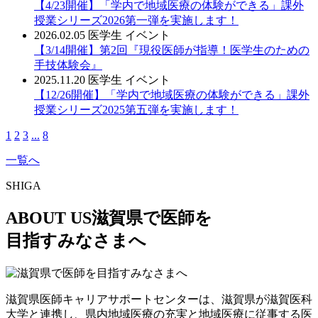
【4/23開催】「学内で地域医療の体験ができる」課外
授業シリーズ2026第一弾を実施します！
2026.02.05
医学生
イベント
【3/14開催】第2回『現役医師が指導！医学生のための
手技体験会』
2025.11.20
医学生
イベント
【12/26開催】「学内で地域医療の体験ができる」課外
授業シリーズ2025第五弾を実施します！
1
2
3
...
8
一覧へ
SHIGA
ABOUT US
滋賀県で医師を
目指すみなさまへ
滋賀県医師キャリアサポートセンターは、滋賀県が滋賀医科
大学と連携し、県内地域医療の充実と地域医療に従事する医