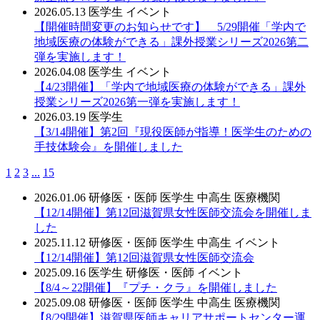
2026.05.13
医学生
イベント
【開催時間変更のお知らせです】 5/29開催「学内で
地域医療の体験ができる」課外授業シリーズ2026第二
弾を実施します！
2026.04.08
医学生
イベント
【4/23開催】「学内で地域医療の体験ができる」課外
授業シリーズ2026第一弾を実施します！
2026.03.19
医学生
【3/14開催】第2回『現役医師が指導！医学生のための
手技体験会』を開催しました
1
2
3
...
15
2026.01.06
研修医・医師
医学生
中高生
医療機関
【12/14開催】第12回滋賀県女性医師交流会を開催しま
した
2025.11.12
研修医・医師
医学生
中高生
イベント
【12/14開催】第12回滋賀県女性医師交流会
2025.09.16
医学生
研修医・医師
イベント
【8/4～22開催】『プチ・クラ』を開催しました
2025.09.08
研修医・医師
医学生
中高生
医療機関
【8/29開催】滋賀県医師キャリアサポートセンター運