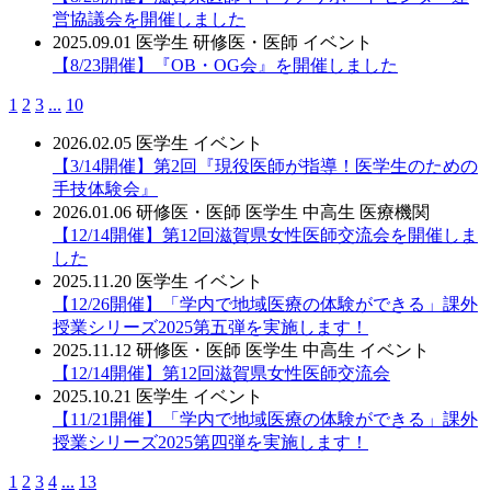
営協議会を開催しました
2025.09.01
医学生
研修医・医師
イベント
【8/23開催】『OB・OG会』を開催しました
1
2
3
...
10
2026.02.05
医学生
イベント
【3/14開催】第2回『現役医師が指導！医学生のための
手技体験会』
2026.01.06
研修医・医師
医学生
中高生
医療機関
【12/14開催】第12回滋賀県女性医師交流会を開催しま
した
2025.11.20
医学生
イベント
【12/26開催】「学内で地域医療の体験ができる」課外
授業シリーズ2025第五弾を実施します！
2025.11.12
研修医・医師
医学生
中高生
イベント
【12/14開催】第12回滋賀県女性医師交流会
2025.10.21
医学生
イベント
【11/21開催】「学内で地域医療の体験ができる」課外
授業シリーズ2025第四弾を実施します！
1
2
3
4
...
13