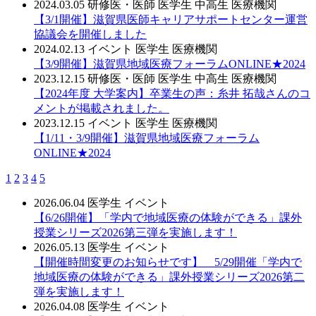
2024.03.05
研修医・医師
医学生
中高生
医療機関
【3/1開催】滋賀県医師キャリアサポートセンター運営
協議会を開催しました
2024.02.13
イベント
医学生
医療機関
【3/9開催】滋賀県地域医療フォーラムONLINE★2024
2023.12.15
研修医・医師
医学生
中高生
医療機関
【2024年度 大学案内】卒業生の声：糸井 拓哉さんのコ
メントが掲載されました。
2023.12.15
イベント
医学生
医療機関
【1/11・3/9開催】滋賀県地域医療フォーラム
ONLINE★2024
1
2
3
4
5
2026.06.04
医学生
イベント
【6/26開催】「学内で地域医療の体験ができる」課外
授業シリーズ2026第三弾を実施します！
2026.05.13
医学生
イベント
【開催時間変更のお知らせです】 5/29開催「学内で
地域医療の体験ができる」課外授業シリーズ2026第二
弾を実施します！
2026.04.08
医学生
イベント