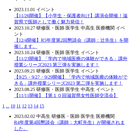
2023.11.01
イベント
【11/26開催】【小学生・保護者向け】講演会開催！滋
賀県で医師として働く魅力発信！
2023.10.27
研修医・医師
医学生
中高生
医療機関
イベ
ント
【12/4開催】R5年度第2回懇談会（講師：辻先生）を開
催します。
2023.10.24
研修医・医師
医学生
イベント
【11/23開催】「学内で地域医療の体験ができる」課外
授業シリーズ2023 第三弾を実施します！
2023.09.21
研修医・医師
医学生
イベント
【9/25・9/27・9/29開催】「学内で地域医療の体験がで
きる」課外授業シリーズ2023 第二弾を実施します！
2023.08.25
研修医・医師
医学生
中高生
イベント
【11/11開催】【第１０回滋賀県女性医師交流会】
1
...
10
11
12
13
14
15
2023.02.02
中高生
研修医・医師
医学生
医療機関
R4年度第4回懇談会（講師：大町先生）が開催されま
した。