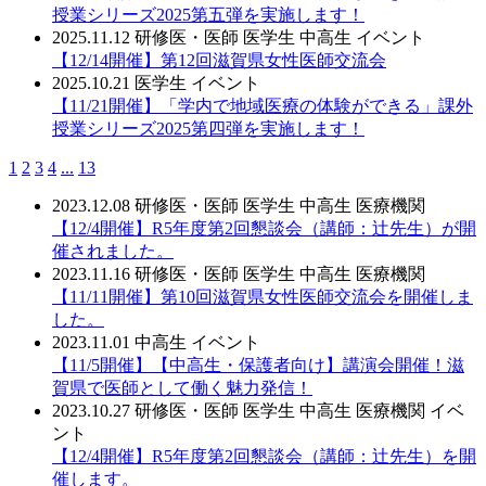
授業シリーズ2025第五弾を実施します！
2025.11.12
研修医・医師
医学生
中高生
イベント
【12/14開催】第12回滋賀県女性医師交流会
2025.10.21
医学生
イベント
【11/21開催】「学内で地域医療の体験ができる」課外
授業シリーズ2025第四弾を実施します！
1
2
3
4
...
13
2023.12.08
研修医・医師
医学生
中高生
医療機関
【12/4開催】R5年度第2回懇談会（講師：辻先生）が開
催されました。
2023.11.16
研修医・医師
医学生
中高生
医療機関
【11/11開催】第10回滋賀県女性医師交流会を開催しま
した。
2023.11.01
中高生
イベント
【11/5開催】【中高生・保護者向け】講演会開催！滋
賀県で医師として働く魅力発信！
2023.10.27
研修医・医師
医学生
中高生
医療機関
イベ
ント
【12/4開催】R5年度第2回懇談会（講師：辻先生）を開
催します。