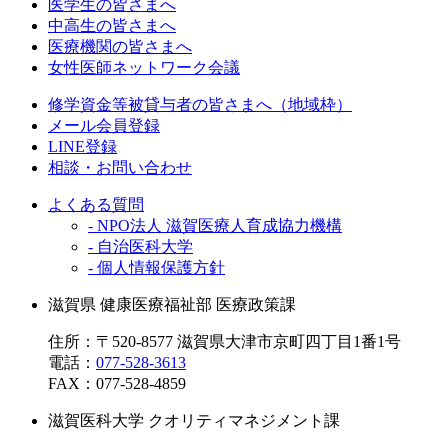
医学生の皆さまへ
中高生の皆さまへ
医療機関の皆さまへ
女性医師ネットワーク会議
修学資金等被貸与者の皆さまへ（地域枠）
メール会員登録
LINE登録
相談・お問い合わせ
よくある質問
- NPO法人 滋賀医療人育成協力機構
- 自治医科大学
- 個人情報保護方針
滋賀県 健康医療福祉部 医療政策課
住所：〒520-8577 滋賀県大津市京町四丁目1番1号
電話：
077-528-3613
FAX：
077-528-4859
滋賀医科大学 クオリティマネジメント課