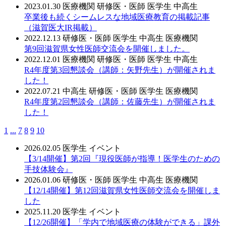
2023.01.30
医療機関
研修医・医師
医学生
中高生
卒業後も続くシームレスな地域医療教育の掲載記事
（滋賀医大IR掲載）
2022.12.13
研修医・医師
医学生
中高生
医療機関
第9回滋賀県女性医師交流会を開催しました。
2022.12.01
医療機関
研修医・医師
医学生
中高生
R4年度第3回懇談会（講師：矢野先生）が開催されま
した！
2022.07.21
中高生
研修医・医師
医学生
医療機関
R4年度第2回懇談会（講師：佐藤先生）が開催されま
した！
1
...
7
8
9
10
2026.02.05
医学生
イベント
【3/14開催】第2回『現役医師が指導！医学生のための
手技体験会』
2026.01.06
研修医・医師
医学生
中高生
医療機関
【12/14開催】第12回滋賀県女性医師交流会を開催しま
した
2025.11.20
医学生
イベント
【12/26開催】「学内で地域医療の体験ができる」課外