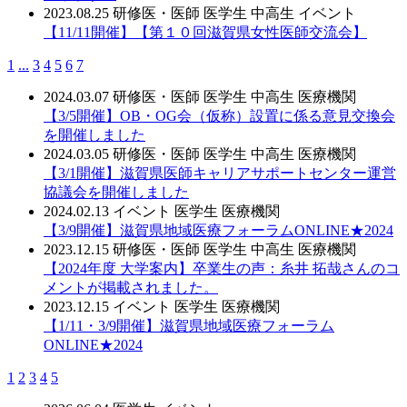
2023.08.25
研修医・医師
医学生
中高生
イベント
【11/11開催】【第１０回滋賀県女性医師交流会】
1
...
3
4
5
6
7
2024.03.07
研修医・医師
医学生
中高生
医療機関
【3/5開催】OB・OG会（仮称）設置に係る意見交換会
を開催しました
2024.03.05
研修医・医師
医学生
中高生
医療機関
【3/1開催】滋賀県医師キャリアサポートセンター運営
協議会を開催しました
2024.02.13
イベント
医学生
医療機関
【3/9開催】滋賀県地域医療フォーラムONLINE★2024
2023.12.15
研修医・医師
医学生
中高生
医療機関
【2024年度 大学案内】卒業生の声：糸井 拓哉さんのコ
メントが掲載されました。
2023.12.15
イベント
医学生
医療機関
【1/11・3/9開催】滋賀県地域医療フォーラム
ONLINE★2024
1
2
3
4
5