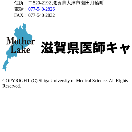
住所：〒520-2192 滋賀県大津市瀬田月輪町
電話：
077-548-2826
FAX：
077-548-2832
COPYRIGHT (C) Shiga University of Medical Science. All Rights
Reserved.