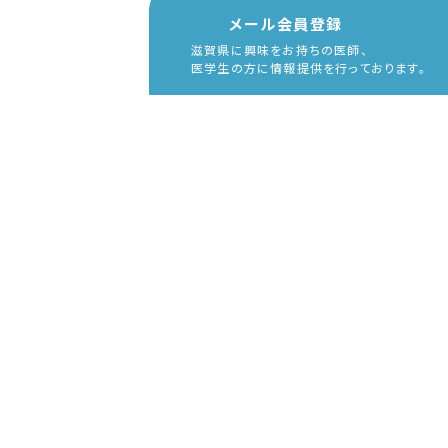
メール会員登録
滋賀県に興味をお持ちの医師、
医学生の方に情報提供を行っております。
NEWS
お知らせ
すべて
研修医・医師
医学生
中高生
医療機関
イベント
医学生
イベント
2025.10.10
【10/30開催】「学内で地域医療の体験ができる」課外授業シリ