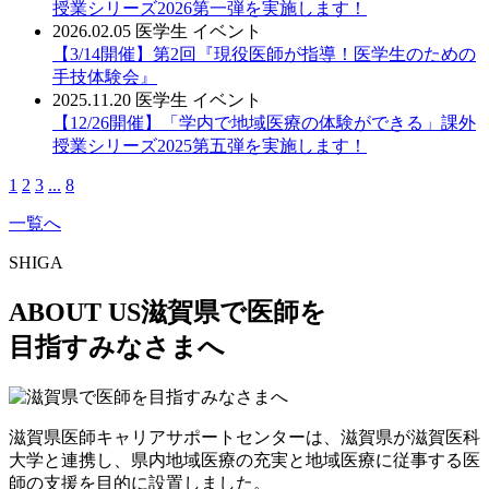
授業シリーズ2026第一弾を実施します！
2026.02.05
医学生
イベント
【3/14開催】第2回『現役医師が指導！医学生のための
手技体験会』
2025.11.20
医学生
イベント
【12/26開催】「学内で地域医療の体験ができる」課外
授業シリーズ2025第五弾を実施します！
1
2
3
...
8
一覧へ
SHIGA
ABOUT US
滋賀県で医師を
目指すみなさまへ
滋賀県医師キャリアサポートセンターは、滋賀県が滋賀医科
大学と連携し、県内地域医療の充実と地域医療に従事する医
師の支援を目的に設置しました。