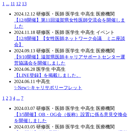
1
...
11
12
13
2024.12.12
研修医・医師
医学生
中高生
医療機関
【12/8開催】第11回滋賀県女性医師交流会を開催しま
した
2024.11.18
研修医・医師
医学生
中高生
イベント
【12/8開催】【女性医師ネットワーク会議 ミニ座談
会】
2024.09.13
研修医・医師
医学生
中高生
医療機関
【9/10開催】滋賀県医師キャリアサポートセンター運
営協議会を開催しました
2024.06.28
医学生
中高生
【LINE登録】を掲載しました。
2024.06.11
中高生
✨New✨キャリサポリーフレット
1
2
3
4
...
7
2024.03.07
研修医・医師
医学生
中高生
医療機関
【3/5開催】OB・OG会（仮称）設置に係る意見交換会
を開催しました
2024.03.05
研修医・医師
医学生
中高生
医療機関