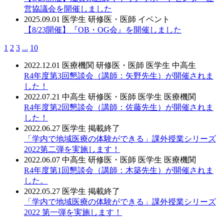
営協議会を開催しました
2025.09.01
医学生
研修医・医師
イベント
【8/23開催】『OB・OG会』を開催しました
1
2
3
...
10
2022.12.01
医療機関
研修医・医師
医学生
中高生
R4年度第3回懇談会（講師：矢野先生）が開催されま
した！
2022.07.21
中高生
研修医・医師
医学生
医療機関
R4年度第2回懇談会（講師：佐藤先生）が開催されま
した！
2022.06.27
医学生
掲載終了
「学内で地域医療の体験ができる」課外授業シリーズ
2022第二弾を実施します！
2022.06.07
中高生
研修医・医師
医学生
医療機関
R4年度第1回懇談会（講師：木築先生）が開催されま
した。
2022.05.27
医学生
掲載終了
「学内で地域医療の体験ができる」課外授業シリーズ
2022 第一弾を実施します！