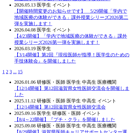
2026.05.13
医学生
イベント
【開催時間変更のお知らせです】 5/29開催「学内で
地域医療の体験ができる」課外授業シリーズ2026第二
弾を実施します！
2026.04.08
医学生
イベント
【4/23開催】「学内で地域医療の体験ができる」課外
授業シリーズ2026第一弾を実施します！
2026.03.19
医学生
【3/14開催】第2回『現役医師が指導！医学生のための
手技体験会』を開催しました
1
2
3
...
15
2026.01.06
研修医・医師
医学生
中高生
医療機関
【12/14開催】第12回滋賀県女性医師交流会を開催しま
した
2025.11.12
研修医・医師
医学生
中高生
イベント
【12/14開催】第12回滋賀県女性医師交流会
2025.09.16
医学生
研修医・医師
イベント
【8/4～22開催】『プチ・クラ』を開催しました
2025.09.08
研修医・医師
医学生
中高生
医療機関
【8/29開催】滋賀県医師キャリアサポートセンター運