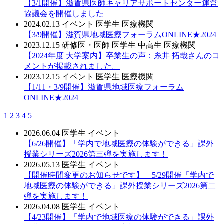
【3/1開催】滋賀県医師キャリアサポートセンター運営
協議会を開催しました
2024.02.13
イベント
医学生
医療機関
【3/9開催】滋賀県地域医療フォーラムONLINE★2024
2023.12.15
研修医・医師
医学生
中高生
医療機関
【2024年度 大学案内】卒業生の声：糸井 拓哉さんのコ
メントが掲載されました。
2023.12.15
イベント
医学生
医療機関
【1/11・3/9開催】滋賀県地域医療フォーラム
ONLINE★2024
1
2
3
4
5
2026.06.04
医学生
イベント
【6/26開催】「学内で地域医療の体験ができる」課外
授業シリーズ2026第三弾を実施します！
2026.05.13
医学生
イベント
【開催時間変更のお知らせです】 5/29開催「学内で
地域医療の体験ができる」課外授業シリーズ2026第二
弾を実施します！
2026.04.08
医学生
イベント
【4/23開催】「学内で地域医療の体験ができる」課外