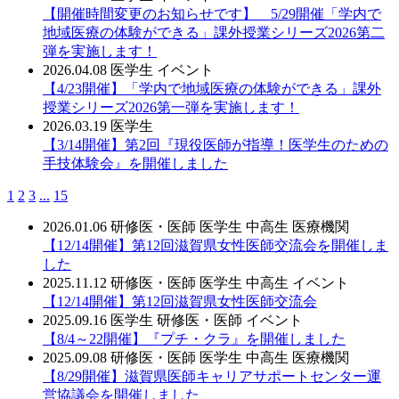
【開催時間変更のお知らせです】 5/29開催「学内で
地域医療の体験ができる」課外授業シリーズ2026第二
弾を実施します！
2026.04.08
医学生
イベント
【4/23開催】「学内で地域医療の体験ができる」課外
授業シリーズ2026第一弾を実施します！
2026.03.19
医学生
【3/14開催】第2回『現役医師が指導！医学生のための
手技体験会』を開催しました
1
2
3
...
15
2026.01.06
研修医・医師
医学生
中高生
医療機関
【12/14開催】第12回滋賀県女性医師交流会を開催しま
した
2025.11.12
研修医・医師
医学生
中高生
イベント
【12/14開催】第12回滋賀県女性医師交流会
2025.09.16
医学生
研修医・医師
イベント
【8/4～22開催】『プチ・クラ』を開催しました
2025.09.08
研修医・医師
医学生
中高生
医療機関
【8/29開催】滋賀県医師キャリアサポートセンター運
営協議会を開催しました