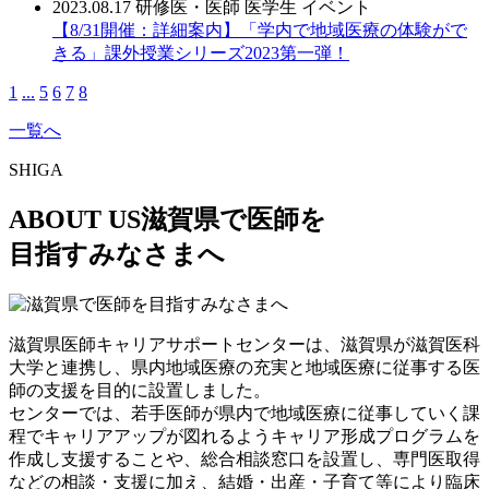
2023.08.17
研修医・医師
医学生
イベント
【8/31開催：詳細案内】「学内で地域医療の体験がで
きる」課外授業シリーズ2023第一弾！
1
...
5
6
7
8
一覧へ
SHIGA
ABOUT US
滋賀県で医師を
目指すみなさまへ
滋賀県医師キャリアサポートセンターは、滋賀県が滋賀医科
大学と連携し、県内地域医療の充実と地域医療に従事する医
師の支援を目的に設置しました。
センターでは、若手医師が県内で地域医療に従事していく課
程でキャリアアップが図れるようキャリア形成プログラムを
作成し支援することや、総合相談窓口を設置し、専門医取得
などの相談・支援に加え、結婚・出産・子育て等により臨床