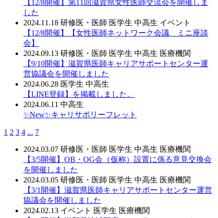
【12/8開催】第11回滋賀県女性医師交流会を開催しま
した
2024.11.18
研修医・医師
医学生
中高生
イベント
【12/8開催】【女性医師ネットワーク会議 ミニ座談
会】
2024.09.13
研修医・医師
医学生
中高生
医療機関
【9/10開催】滋賀県医師キャリアサポートセンター運
営協議会を開催しました
2024.06.28
医学生
中高生
【LINE登録】を掲載しました。
2024.06.11
中高生
✨New✨キャリサポリーフレット
1
2
3
4
...
7
2024.03.07
研修医・医師
医学生
中高生
医療機関
【3/5開催】OB・OG会（仮称）設置に係る意見交換会
を開催しました
2024.03.05
研修医・医師
医学生
中高生
医療機関
【3/1開催】滋賀県医師キャリアサポートセンター運営
協議会を開催しました
2024.02.13
イベント
医学生
医療機関