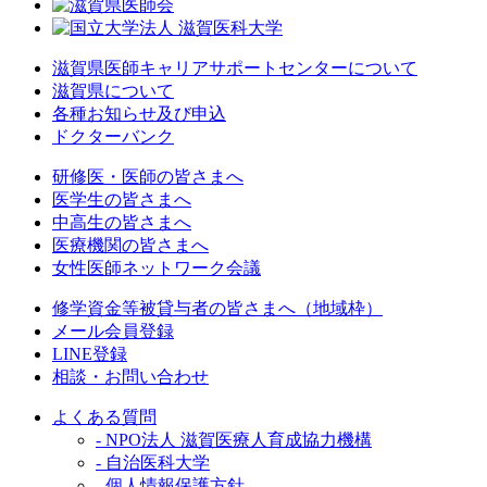
滋賀県医師キャリアサポートセンターについて
滋賀県について
各種お知らせ及び申込
ドクターバンク
研修医・医師の皆さまへ
医学生の皆さまへ
中高生の皆さまへ
医療機関の皆さまへ
女性医師ネットワーク会議
修学資金等被貸与者の皆さまへ（地域枠）
メール会員登録
LINE登録
相談・お問い合わせ
よくある質問
- NPO法人 滋賀医療人育成協力機構
- 自治医科大学
- 個人情報保護方針