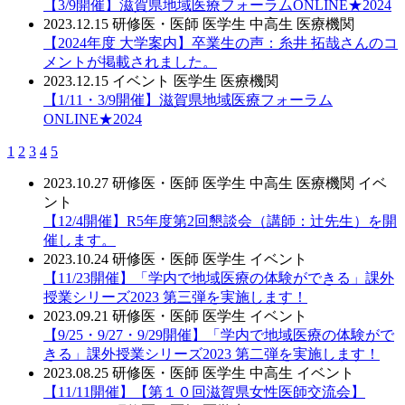
【3/9開催】滋賀県地域医療フォーラムONLINE★2024
2023.12.15
研修医・医師
医学生
中高生
医療機関
【2024年度 大学案内】卒業生の声：糸井 拓哉さんのコ
メントが掲載されました。
2023.12.15
イベント
医学生
医療機関
【1/11・3/9開催】滋賀県地域医療フォーラム
ONLINE★2024
1
2
3
4
5
2023.10.27
研修医・医師
医学生
中高生
医療機関
イベ
ント
【12/4開催】R5年度第2回懇談会（講師：辻先生）を開
催します。
2023.10.24
研修医・医師
医学生
イベント
【11/23開催】「学内で地域医療の体験ができる」課外
授業シリーズ2023 第三弾を実施します！
2023.09.21
研修医・医師
医学生
イベント
【9/25・9/27・9/29開催】「学内で地域医療の体験がで
きる」課外授業シリーズ2023 第二弾を実施します！
2023.08.25
研修医・医師
医学生
中高生
イベント
【11/11開催】【第１０回滋賀県女性医師交流会】