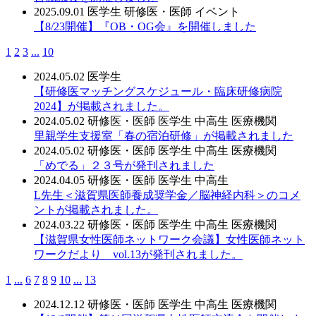
2025.09.01
医学生
研修医・医師
イベント
【8/23開催】『OB・OG会』を開催しました
1
2
3
...
10
2024.05.02
医学生
【研修医マッチングスケジュール・臨床研修病院
2024】が掲載されました。
2024.05.02
研修医・医師
医学生
中高生
医療機関
里親学生支援室「春の宿泊研修」が掲載されました
2024.05.02
研修医・医師
医学生
中高生
医療機関
「めでる」２３号が発刊されました
2024.04.05
研修医・医師
医学生
中高生
L先生＜滋賀県医師養成奨学金／脳神経内科＞のコメ
ントが掲載されました。
2024.03.22
研修医・医師
医学生
中高生
医療機関
【滋賀県女性医師ネットワーク会議】女性医師ネット
ワークだより vol.13が発刊されました。
1
...
6
7
8
9
10
...
13
2024.12.12
研修医・医師
医学生
中高生
医療機関