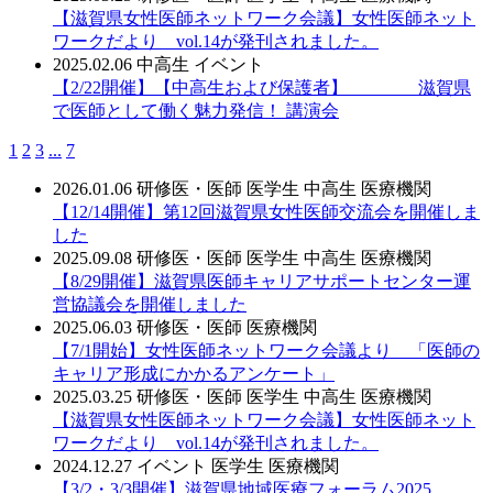
【滋賀県女性医師ネットワーク会議】女性医師ネット
ワークだより vol.14が発刊されました。
2025.02.06
中高生
イベント
【2/22開催】【中高生および保護者】 滋賀県
で医師として働く魅力発信！ 講演会
1
2
3
...
7
2026.01.06
研修医・医師
医学生
中高生
医療機関
【12/14開催】第12回滋賀県女性医師交流会を開催しま
した
2025.09.08
研修医・医師
医学生
中高生
医療機関
【8/29開催】滋賀県医師キャリアサポートセンター運
営協議会を開催しました
2025.06.03
研修医・医師
医療機関
【7/1開始】女性医師ネットワーク会議より 「医師の
キャリア形成にかかるアンケート」
2025.03.25
研修医・医師
医学生
中高生
医療機関
【滋賀県女性医師ネットワーク会議】女性医師ネット
ワークだより vol.14が発刊されました。
2024.12.27
イベント
医学生
医療機関
【3/2・3/3開催】滋賀県地域医療フォーラム2025