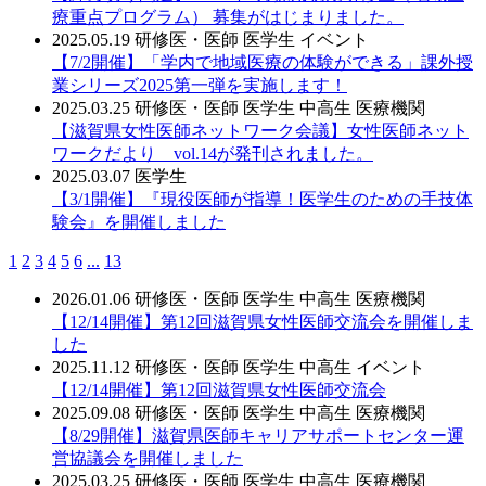
療重点プログラム） 募集がはじまりました。
2025.05.19
研修医・医師
医学生
イベント
【7/2開催】「学内で地域医療の体験ができる」課外授
業シリーズ2025第一弾を実施します！
2025.03.25
研修医・医師
医学生
中高生
医療機関
【滋賀県女性医師ネットワーク会議】女性医師ネット
ワークだより vol.14が発刊されました。
2025.03.07
医学生
【3/1開催】『現役医師が指導！医学生のための手技体
験会』を開催しました
1
2
3
4
5
6
...
13
2026.01.06
研修医・医師
医学生
中高生
医療機関
【12/14開催】第12回滋賀県女性医師交流会を開催しま
した
2025.11.12
研修医・医師
医学生
中高生
イベント
【12/14開催】第12回滋賀県女性医師交流会
2025.09.08
研修医・医師
医学生
中高生
医療機関
【8/29開催】滋賀県医師キャリアサポートセンター運
営協議会を開催しました
2025.03.25
研修医・医師
医学生
中高生
医療機関