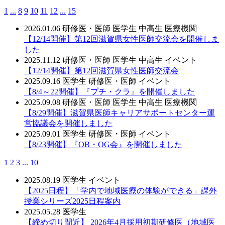
1
...
8
9
10
11
12
...
15
2026.01.06
研修医・医師
医学生
中高生
医療機関
【12/14開催】第12回滋賀県女性医師交流会を開催しま
した
2025.11.12
研修医・医師
医学生
中高生
イベント
【12/14開催】第12回滋賀県女性医師交流会
2025.09.16
医学生
研修医・医師
イベント
【8/4～22開催】『プチ・クラ』を開催しました
2025.09.08
研修医・医師
医学生
中高生
医療機関
【8/29開催】滋賀県医師キャリアサポートセンター運
営協議会を開催しました
2025.09.01
医学生
研修医・医師
イベント
【8/23開催】『OB・OG会』を開催しました
1
2
3
...
10
2025.08.19
医学生
イベント
【2025日程】「学内で地域医療の体験ができる」課外
授業シリーズ2025日程案内
2025.05.28
医学生
【締め切り間近】 2026年4月採用初期研修医（地域医