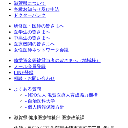
滋賀県について
各種お知らせ及び申込
ドクターバンク
研修医・医師の皆さまへ
医学生の皆さまへ
中高生の皆さまへ
医療機関の皆さまへ
女性医師ネットワーク会議
修学資金等被貸与者の皆さまへ（地域枠）
メール会員登録
LINE登録
相談・お問い合わせ
よくある質問
- NPO法人 滋賀医療人育成協力機構
- 自治医科大学
- 個人情報保護方針
滋賀県 健康医療福祉部 医療政策課