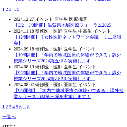
1
2
3
...
5
2024.12.27
イベント
医学生
医療機関
【3/2・3/3開催】滋賀県地域医療フォーラム2025
2024.11.18
研修医・医師
医学生
中高生
イベント
【12/8開催】【女性医師ネットワーク会議 ミニ座談
会】
2024.09.18
研修医・医師
医学生
イベント
【10/6開催】「学内で地域医療の体験ができる」課外
授業シリーズ2024第五弾を実施します！
2024.08.19
研修医・医師
医学生
イベント
【9/20開催】「学内で地域医療の体験ができる」課外
授業シリーズ2024第四弾を実施します！
2024.08.07
研修医・医師
医学生
イベント
【9/6開催】「学内で地域医療の体験ができる」課外授
業シリーズ2024第三弾を実施します！
1
2
3
4
5
6
...
8
一覧へ
SHIGA