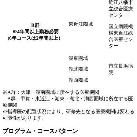
近江八幡市
立総合医療
センター
東近江圏域
B群
国立病院機
※4年間以上勤務必要
構東近江総
(6年コースは2年間以上）
合医療セン
ター
湖東圏域
市立長浜病
湖北圏域
院
湖西圏域
※A群：大津・湖南圏域に所在する医療機関
B群：甲賀・東近江・湖東・湖北・湖西圏域に所在する医
療機関
※指導医の配置状況により、研修先となる医療機関は変わる
可能性があります。
プログラム・コースパターン