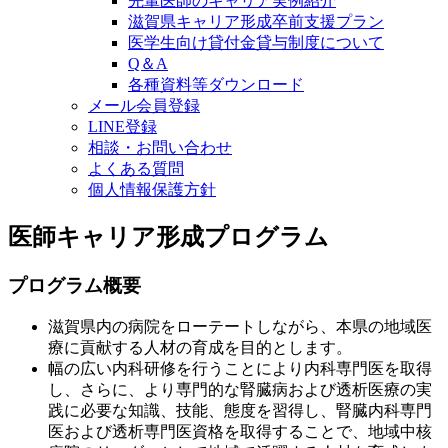
先輩医師のキャリア実例紹介
滋賀県キャリア形成卒前支援プラン
医学生向け貸付金貸与制度について
Q＆A
各種資料等ダウンロード
メール会員登録
LINE登録
相談・お問い合わせ
よくある質問
個人情報保護方針
医師キャリア形成プログラム
プログラム概要
滋賀県内の病院をローテートしながら、本
県の地域医
療に貢献する人材の育成を目的とします。
幅の広い内科研修を行うことにより内科専門医を取得
し、さらに、より専門的な腎臓病および透析医療の実
践に必要な知識、技能、態度を習得し、腎臓内科専門
医および透析専門医資格を取得することで、地域中核