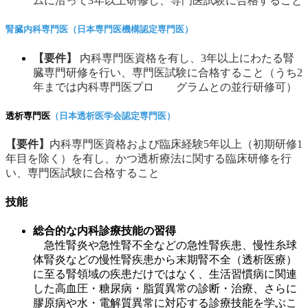
ムに沿って3年以上研修し、専門医試験に合格すること
腎臓内科専門医（日本専門医機構認定専門医）
【要件】
内科専門医資格を有し、3年以上にわたる腎
臓専門研修を行い、専門医試験に合格すること（うち2
年までは内科専門医プロ グラムとの並行研修可）
透析専門医
（日本透析医学会認定専門医）
【要件】
内科専門医資格および臨床経験5年以上（初期研修1
年目を除く）を有し、かつ透析療法に関する臨床研修を行
い、専門医試験に合格すること
技能
総合的な内科診療技能の習得
急性腎炎や急性腎不全などの急性腎疾患、慢性糸球
体腎炎などの慢性腎疾患から末期腎不全（透析医療）
に至る腎領域の疾患だけではなく、生活習慣病に関連
した高血圧・糖尿病・脂質異常の診断・治療、さらに
膠原病や水・電解質異常に対応する診療技能を学ぶこ