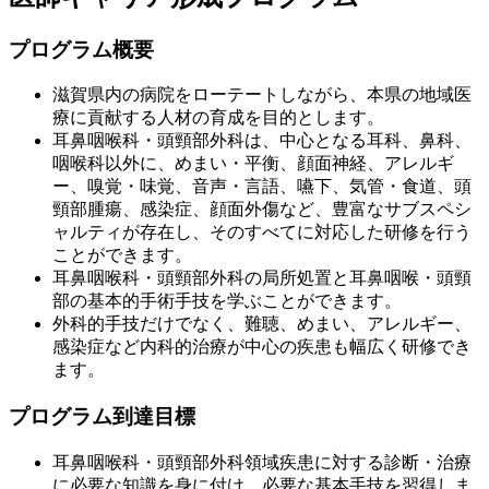
プログラム概要
滋賀県内の病院をローテートしながら、本県の地域医
療に貢献する人材の育成を目的とします。
耳鼻咽喉科・頭頸部外科は、中心となる耳科、鼻科、
咽喉科以外に、めまい・平衡、顔面神経、アレルギ
ー、嗅覚・味覚、音声・言語、嚥下、気管・食道、頭
頸部腫瘍、感染症、顔面外傷など、豊富なサブスペシ
ャルティが存在し、そのすべてに対応した研修を行う
ことができます。
耳鼻咽喉科・頭頸部外科の局所処置と耳鼻咽喉・頭頸
部の基本的手術手技を学ぶことができます。
外科的手技だけでなく、難聴、めまい、アレルギー、
感染症など内科的治療が中心の疾患も幅広く研修でき
ます。
プログラム到達目標
耳鼻咽喉科・頭頸部外科領域疾患に対する診断・治療
に必要な知識を身に付け、必要な基本手技を習得しま