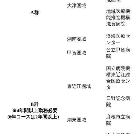
属病院
大津圏域
地域医療機
A群
能推進機構
滋賀病院
淡海医療セ
湖南圏域
ンター
公立甲賀病
甲賀圏域
院
国立病院機
構東近江総
合医療セン
東近江圏域
ター
日野記念病
B群
院
※4年間以上勤務必要
(6年コースは2年間以上）
彦根市立病
湖東圏域
院