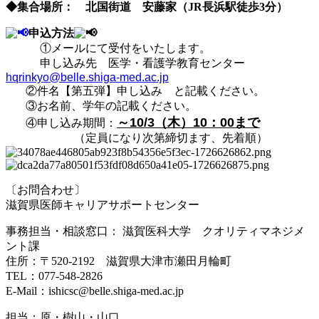
◆集合場所： 北国街道 安藤家（JR長浜駅徒歩3分）
申込方法
①メールにて受付をいたします。
申し込み先 医学・看護学教育センター
hqrinkyo@belle.shiga-med.ac.jp
②件名【第五弾】申し込み と記載ください。
③お名前、学年の記載ください。
～10/3（木）10：00まで
④申し込み期間：
（定員になり次第締切ます、先着順）
〔お問合わせ〕
滋賀県医師キャリアサポートセンター
事務担当・相談窓口： 滋賀医科大学 クオリティマネジメ
ント課
住所：〒520-2192 滋賀県大津市瀬田月輪町
TEL：077-548-2826
E-Mail：
ishicsc@belle.shiga-med.ac.jp
担当：原
・樹山・山口