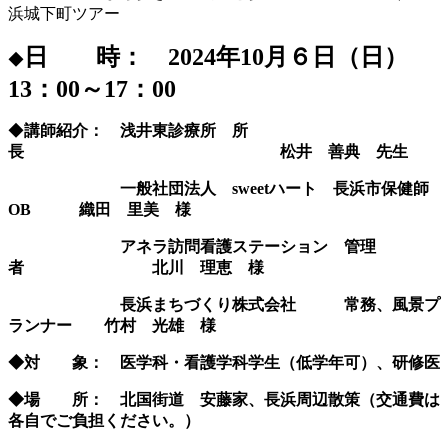
浜城下町ツアー
日 時： 2024年10月６日（日）
◆
13：00～17：00
◆
講師紹介： 浅
井東診療所 所
長 松井 善典 先生
一般社団法人 sweetハート 長浜市保健師
OB 織田 里美 様
アネラ
訪問看護ステーション 管理
者
北川 理恵 様
長浜まちづくり株式会社 常務、風景プ
ランナー 竹村 光雄 様
◆対 象： 医学科・看護学科学生（低学年可）、研修医
◆場 所： 北国街道 安藤家、長浜周辺散策
（交通費は
各自でご負担ください。）