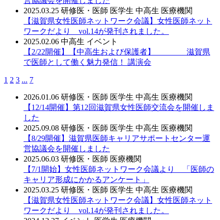
営協議会を開催しました
2025.03.25
研修医・医師
医学生
中高生
医療機関
【滋賀県女性医師ネットワーク会議】女性医師ネット
ワークだより vol.14が発刊されました。
2025.02.06
中高生
イベント
【2/22開催】【中高生および保護者】 滋賀県
で医師として働く魅力発信！ 講演会
1
2
3
...
7
2026.01.06
研修医・医師
医学生
中高生
医療機関
【12/14開催】第12回滋賀県女性医師交流会を開催しま
した
2025.09.08
研修医・医師
医学生
中高生
医療機関
【8/29開催】滋賀県医師キャリアサポートセンター運
営協議会を開催しました
2025.06.03
研修医・医師
医療機関
【7/1開始】女性医師ネットワーク会議より 「医師の
キャリア形成にかかるアンケート」
2025.03.25
研修医・医師
医学生
中高生
医療機関
【滋賀県女性医師ネットワーク会議】女性医師ネット
ワークだより vol.14が発刊されました。