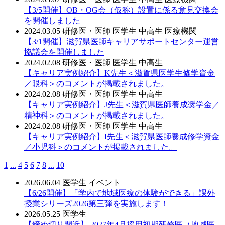
【3/5開催】OB・OG会（仮称）設置に係る意見交換会
を開催しました
2024.03.05
研修医・医師
医学生
中高生
医療機関
【3/1開催】滋賀県医師キャリアサポートセンター運営
協議会を開催しました
2024.02.08
研修医・医師
医学生
中高生
【キャリア実例紹介】K先生＜滋賀県医学生修学資金
／眼科＞のコメントが掲載されました。
2024.02.08
研修医・医師
医学生
中高生
【キャリア実例紹介】J先生＜滋賀県医師養成奨学金／
精神科＞のコメントが掲載されました。
2024.02.08
研修医・医師
医学生
中高生
【キャリア実例紹介】I先生＜滋賀県医師養成修学資金
／小児科＞のコメントが掲載されました。
1
...
4
5
6
7
8
...
10
2026.06.04
医学生
イベント
【6/26開催】「学内で地域医療の体験ができる」課外
授業シリーズ2026第三弾を実施します！
2026.05.25
医学生
【締め切り間近】 2027年4月採用初期研修医（地域医