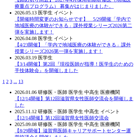
療重点プログラム） 募集がはじまりました。
2026.05.13
医学生
イベント
【開催時間変更のお知らせです】 5/29開催「学内で
地域医療の体験ができる」課外授業シリーズ2026第二
弾を実施します！
2026.04.08
医学生
イベント
【4/23開催】「学内で地域医療の体験ができる」課外
授業シリーズ2026第一弾を実施します！
2026.03.19
医学生
【3/14開催】第2回『現役医師が指導！医学生のための
手技体験会』を開催しました
1
2
3
...
13
2026.01.06
研修医・医師
医学生
中高生
医療機関
【12/14開催】第12回滋賀県女性医師交流会を開催しま
した
2025.11.12
研修医・医師
医学生
中高生
イベント
【12/14開催】第12回滋賀県女性医師交流会
2025.09.08
研修医・医師
医学生
中高生
医療機関
【8/29開催】滋賀県医師キャリアサポートセンター運