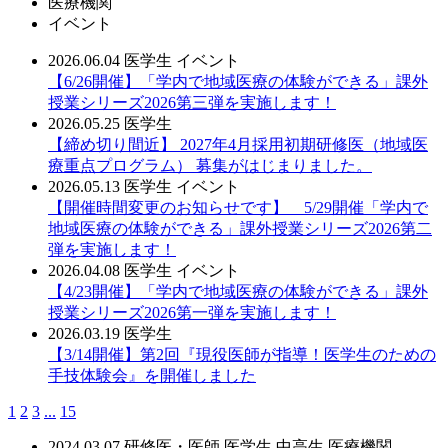
医療機関
イベント
2026.06.04
医学生
イベント
【6/26開催】「学内で地域医療の体験ができる」課外
授業シリーズ2026第三弾を実施します！
2026.05.25
医学生
【締め切り間近】 2027年4月採用初期研修医（地域医
療重点プログラム） 募集がはじまりました。
2026.05.13
医学生
イベント
【開催時間変更のお知らせです】 5/29開催「学内で
地域医療の体験ができる」課外授業シリーズ2026第二
弾を実施します！
2026.04.08
医学生
イベント
【4/23開催】「学内で地域医療の体験ができる」課外
授業シリーズ2026第一弾を実施します！
2026.03.19
医学生
【3/14開催】第2回『現役医師が指導！医学生のための
手技体験会』を開催しました
1
2
3
...
15
2024.03.07
研修医・医師
医学生
中高生
医療機関